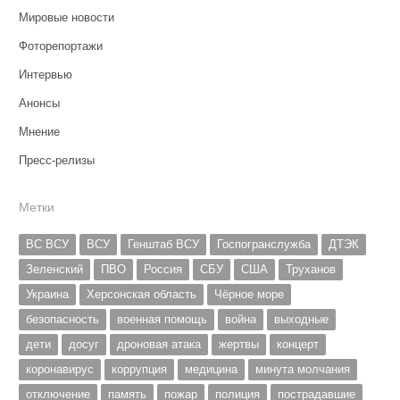
Мировые новости
Фоторепортажи
Интервью
Анонсы
Мнение
Пресс-релизы
Метки
ВС ВСУ
ВСУ
Генштаб ВСУ
Госпогранслужба
ДТЭК
Зеленский
ПВО
Россия
СБУ
США
Труханов
Украина
Херсонская область
Чёрное море
безопасность
военная помощь
война
выходные
дети
досуг
дроновая атака
жертвы
концерт
коронавирус
коррупция
медицина
минута молчания
отключение
память
пожар
полиция
пострадавшие