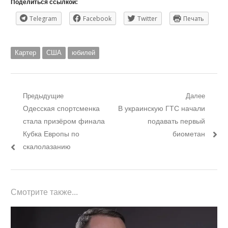
Поделиться ссылкой:
Telegram
Facebook
Twitter
Печать
Картер
США
юбилей
Навигация
Предыдущие
Далее
Предыдущий
Следующий
Одесская спортсменка
В украинскую ГТС начали
по
пост:
пост:
стала призёром финала
подавать первый
записям
Кубка Европы по
биометан
скалолазанию
Смотрите также...