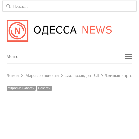
Найти:
Menu
Меню
Домой
Мировые новости
Экс-президент США Джимми Картер от
Мировые новости
Новости