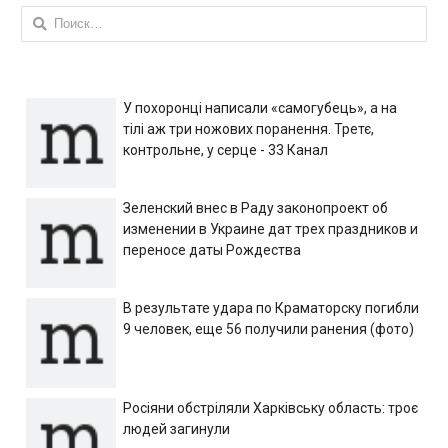
Найти:
У похоронці написали «самогубець», а на
тілі аж три ножових поранення. Третє,
контрольне, у серце - 33 Канал
Зеленский внес в Раду законопроект об
изменении в Украине дат трех праздников и
переносе даты Рождества
В результате удара по Краматорску погибли
9 человек, еще 56 получили ранения (фото)
Росіяни обстріляли Харківську область: троє
людей загинули