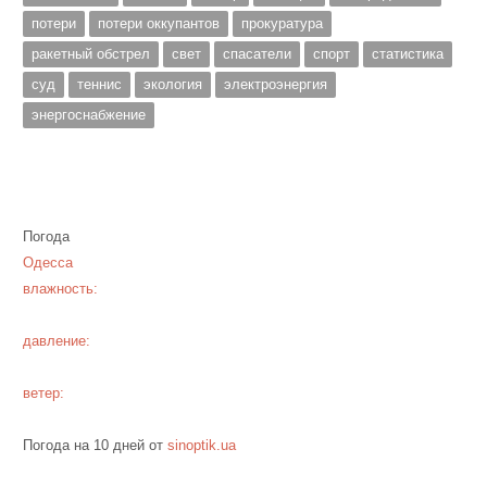
потери
потери оккупантов
прокуратура
ракетный обстрел
свет
спасатели
спорт
статистика
суд
теннис
экология
электроэнергия
энергоснабжение
Погода
Одесса
влажность:
давление:
ветер:
Погода на 10 дней от
sinoptik.ua