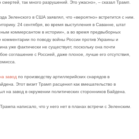
о смертей, так много разрушений. Это ужасно», – сказал Трамп.
да Зеленского в США заявлял, что «вероятно» встретится с ним.
торику. 24 сентября, во время выступления в Саванне, штат
пным коммерсантом в истории», а во время предвыборных
 комментарии по поводу войны России против Украины и
аина уже фактически не существует, поскольку она почти
ое соглашение с Россией, даже плохое, лучше его отсутствия,
ромисса.
на завод
по производству артиллерийских снарядов в
йдена. Этот визит Трамп расценил как вмешательство в
ыл на завод в окружении политических сторонников Байдена.
 Трампа написало, что у него нет в планах встречи с Зеленским.