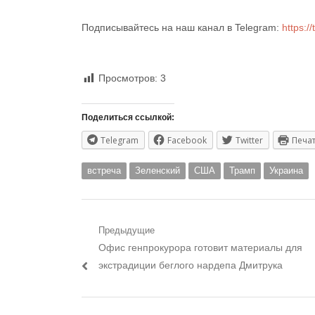
Подписывайтесь на наш канал в Telegram:
https:
Просмотров:
3
Поделиться ссылкой:
Telegram
Facebook
Twitter
Печа
встреча
Зеленский
США
Трамп
Украина
Навигация
Предыдущие
Предыдущий
Офис генпрокурора готовит материалы для
по
пост:
экстрадиции беглого нардепа Дмитрука
записям