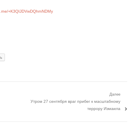
//t.me/+K3QIJDVwDQhmNDMy
ть
Далее
Следующий
Утром 27 сентября враг прибег к масштабному
пост:
террору Измаила