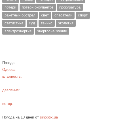
потери
потери оккупантов
прокуратура
ракетный обстрел
свет
спасатели
спорт
статистика
суд
теннис
экология
электроэнергия
энергоснабжение
Погода
Одесса
влажность:
давление:
ветер:
Погода на 10 дней от
sinoptik.ua