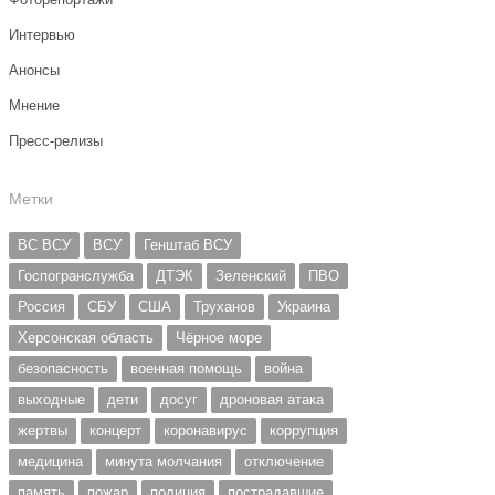
Интервью
Анонсы
Мнение
Пресс-релизы
Метки
ВС ВСУ
ВСУ
Генштаб ВСУ
Госпогранслужба
ДТЭК
Зеленский
ПВО
Россия
СБУ
США
Труханов
Украина
Херсонская область
Чёрное море
безопасность
военная помощь
война
выходные
дети
досуг
дроновая атака
жертвы
концерт
коронавирус
коррупция
медицина
минута молчания
отключение
память
пожар
полиция
пострадавшие