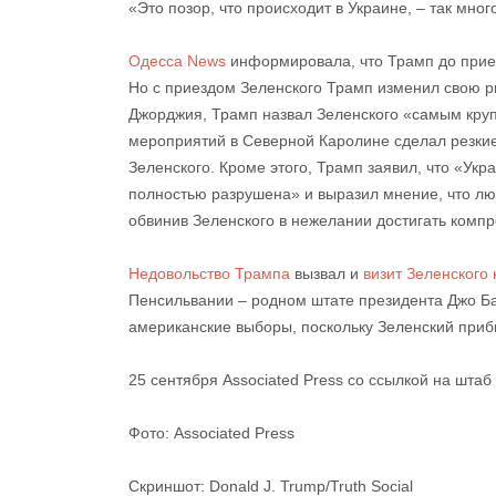
«Это позор, что происходит в Украине, – так мног
Одесса News
информировала, что Трамп до приез
Но с приездом Зеленского Трамп изменил свою ри
Джорджия, Трамп назвал Зеленского «самым кру
мероприятий в Северной Каролине сделал резкие
Зеленского. Кроме этого, Трамп заявил, что «Укр
полностью разрушена» и выразил мнение, что люб
обвинив Зеленского в нежелании достигать комп
Недовольство Трампа
вызвал и
визит Зеленского 
Пенсильвании – родном штате президента Джо Ба
американские выборы, поскольку Зеленский приб
25 сентября Associated Press со ссылкой на штаб
Фото: Associated Press
Скриншот: Donald J. Trump/Truth Social