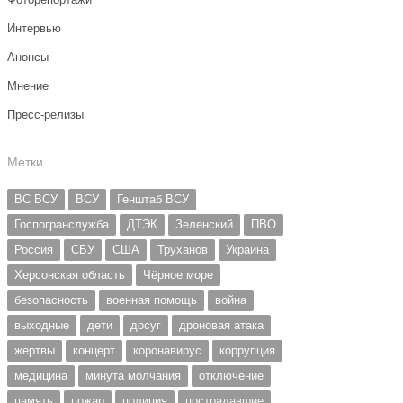
Интервью
Анонсы
Мнение
Пресс-релизы
Метки
ВС ВСУ
ВСУ
Генштаб ВСУ
Госпогранслужба
ДТЭК
Зеленский
ПВО
Россия
СБУ
США
Труханов
Украина
Херсонская область
Чёрное море
безопасность
военная помощь
война
выходные
дети
досуг
дроновая атака
жертвы
концерт
коронавирус
коррупция
медицина
минута молчания
отключение
память
пожар
полиция
пострадавшие