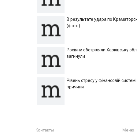
В результате удара по Краматорск
(фото)
Росіяни обстріляли Харківську об
загинули
Рівень стресу у фінансовій системі
причини
Контакты
Меню