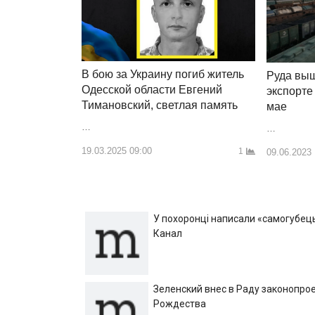
В бою за Украину погиб житель
Руда выш
Одесской области Евгений
экспорте
Тимановский, светлая память
мае
…
…
19.03.2025 09:00
1
09.06.2023
У похоронці написали «самогубець»
Канал
Зеленский внес в Раду законопрое
Рождества