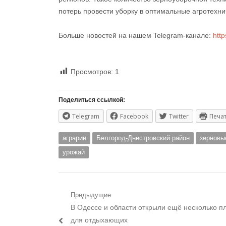
потерь провести уборку в оптимальные агротехни
Больше новостей на нашем Telegram-канале:
htt
Просмотров:
1
Поделиться ссылкой:
Telegram
Facebook
Twitter
Печа
аграрии
Белгород-Днестровский район
зерновы
урожай
Навигация
Предыдущие
Предыдущий
В Одессе и области открыли ещё несколько п
по
пост:
для отдыхающих