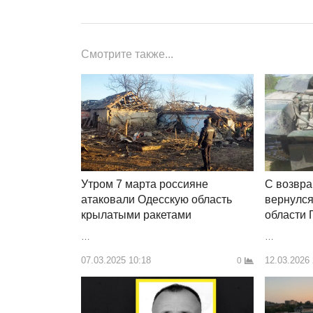
записям
Смотрите также...
Утром 7 марта россияне
С возвра
атаковали Одесскую область
вернулся
крылатыми ракетами
области
…
…
07.03.2025 10:18
12.03.2026
0