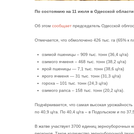
По состоянию на 11 июля в Одесской области 
Об этом
сообщает
председатель Одесской облго
Отмечается, что обмолочено 426 тыс. га (65% к п
озимой пшеницы – 909 тыс. тонн (36,4 ц/га)
озимого ячменя – 468 тыс. тонн (38,2 ц/га)
ярой пшеницы — 7,1 тыс. тонн (38,6 ц/га)
ярого ячменя — 31 тыс. тонн (31,3 ц/га)
гороха – 101 тыс. тонн (24,3 ц/га)
озимого рапса – 158 тыс. тонн (20,2 ц/га).
Подчёркивается, что самая высокая урожайность 
по 40,9 ц/га. По 40,4 ц/га – в Подольском и по 37
В жатве участвует 3700 единиц зерноуборочных к
регионов. Такое количество зерноуборочной техни