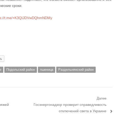
ческие сроки.
ps://t.me/+K3QIJDVwDQhmNDMy
ть
е
Подольский район
пшеница
Раздельнянский район
Далее
Следующий
ляжей
Госэнергонадзор проверит справедливость
пост:
отключений света в Украине