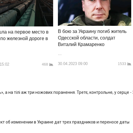
В бою за Украину погиб житель
ла на первое место в
Одесской области, солдат
 по железной дороге в
Виталий Крамаренко
…
30.04.2023 09:00
1533
 15:02
468
, а на тілі аж три ножових поранення. Третє, контрольне, у серце -
кт об изменении в Украине дат трех праздников и переносе даты