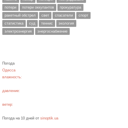
потери
потери оккупантов
прокуратура
ракетный обстрел
свет
спасатели
спорт
статистика
суд
теннис
экология
электроэнергия
энергоснабжение
Погода
Одесса
влажность:
давление:
ветер:
Погода на 10 дней от
sinoptik.ua