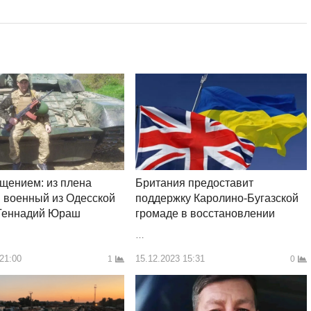
щением: из плена
Британия предоставит
 военный из Одесской
поддержку Каролино-Бугазской
 Геннадий Юраш
громаде в восстановлении
…
 21:00
15.12.2023 15:31
1
0