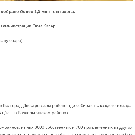
собрано более 1,5 млн тонн зерна.
садминистрации Олег Кипер.
лану сбора):
в Белгород-Днестровском районе, где собирают с каждого гектара
,5 ц/га – в Раздельнянском районах.
омбайнов, из них 3000 собственных и 700 привлечённых из других
ки позволяет надеяться, что область сможет организованно и без