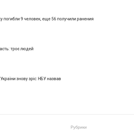
у погибли 9 человек, еще 56 получили ранения
ласть: троє людей
 України знову зріс: НБУ назвав
Рубрики