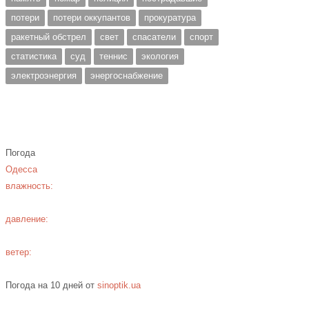
потери
потери оккупантов
прокуратура
ракетный обстрел
свет
спасатели
спорт
статистика
суд
теннис
экология
электроэнергия
энергоснабжение
Погода
Одесса
влажность:
давление:
ветер:
Погода на 10 дней от
sinoptik.ua