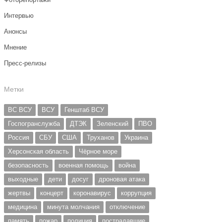
Интервью
Анонсы
Мнение
Пресс-релизы
Метки
ВС ВСУ
ВСУ
Генштаб ВСУ
Госпогранслужба
ДТЭК
Зеленский
ПВО
Россия
СБУ
США
Труханов
Украина
Херсонская область
Чёрное море
безопасность
военная помощь
война
выходные
дети
досуг
дроновая атака
жертвы
концерт
коронавирус
коррупция
медицина
минута молчания
отключение
память
пожар
полиция
пострадавшие