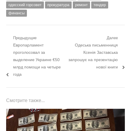
одесский горсовет
прокуратура
ремонт
тендер
финансы
Навигация
Предыдущие
Далее
Предыдущий
Следующий
Европарламент
Одеська письменниця
по
пост:
пост:
проголосовал за
Ксенія Заставська
записям
выделение Украине €50
запрошує на презентацію
млрд помощи на четыре
нової книги
года
Смотрите также...