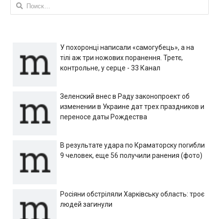
Найти:
У похоронці написали «самогубець», а на
тілі аж три ножових поранення. Третє,
контрольне, у серце - 33 Канал
Зеленский внес в Раду законопроект об
изменении в Украине дат трех праздников и
переносе даты Рождества
В результате удара по Краматорску погибли
9 человек, еще 56 получили ранения (фото)
Росіяни обстріляли Харківську область: троє
людей загинули