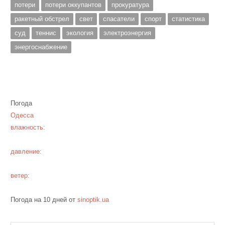
потери
потери оккупантов
прокуратура
ракетный обстрел
свет
спасатели
спорт
статистика
суд
теннис
экология
электроэнергия
энергоснабжение
Погода
Одесса
влажность:
давление:
ветер:
Погода на 10 дней от
sinoptik.ua