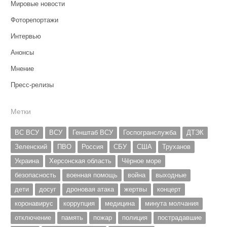
Мировые новости
Фоторепортажи
Интервью
Анонсы
Мнение
Пресс-релизы
Метки
ВС ВСУ
ВСУ
Генштаб ВСУ
Госпогранслужба
ДТЭК
Зеленский
ПВО
Россия
СБУ
США
Труханов
Украина
Херсонская область
Чёрное море
безопасность
военная помощь
война
выходные
дети
досуг
дроновая атака
жертвы
концерт
коронавирус
коррупция
медицина
минута молчания
отключение
память
пожар
полиция
пострадавшие