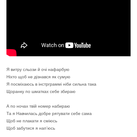
Я витру сльози й очі нафарбую
Ніхто щоб не дізнався як сумую
Я посміхаюсь в інстрграммі ніби сильна така
Щоранку по шматках себе збираю
А по ночах твій номер набираю
Та я Навчилась добре рятувати себе сама
Щоб не плакати я сміюсь
Щоб забутися я нап’юсь