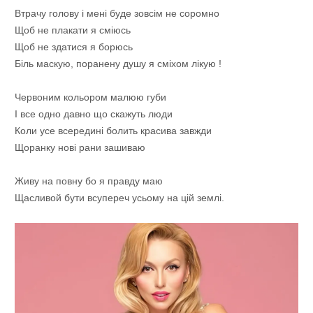
Втрачу голову і мені буде зовсім не соромно
Щоб не плакати я сміюсь
Щоб не здатися я борюсь
Біль маскую, поранену душу я сміхом лікую !
Червоним кольором малюю губи
І все одно давно що скажуть люди
Коли усе всередині болить красива завжди
Щоранку нові рани зашиваю
Живу на повну бо я правду маю
Щасливой бути всупереч усьому на цій землі.