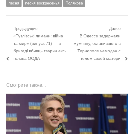
песня
песня воскресенья
Полякова
Навигация
Предыдущие
Далее
Предыдущий
Следующий
«Тузлівські лимани: війна
В Одессе задержали
по
пост:
пост:
та мир» (випуск 71) — в
мужчину, оставившего в
записям
бригаді вбивць тварин екс-
Тернополе чемодан с
голова ООДА
телом своей матери
Смотрите также...