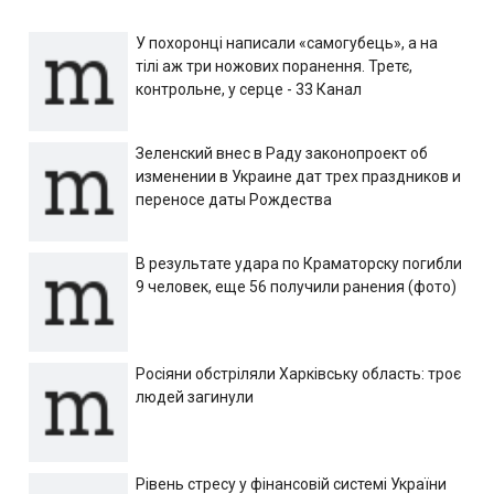
У похоронці написали «самогубець», а на
тілі аж три ножових поранення. Третє,
контрольне, у серце - 33 Канал
Зеленский внес в Раду законопроект об
изменении в Украине дат трех праздников и
переносе даты Рождества
В результате удара по Краматорску погибли
9 человек, еще 56 получили ранения (фото)
Росіяни обстріляли Харківську область: троє
людей загинули
Рівень стресу у фінансовій системі України