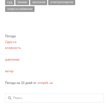
суд
теннис
экология
электроэнергия
энергоснабжение
Погода
Одесса
влажность:
давление:
ветер:
Погода на 10 дней от
sinoptik.ua
Найти: