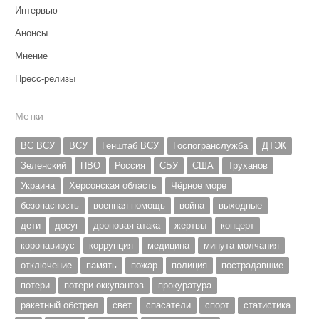
Интервью
Анонсы
Мнение
Пресс-релизы
Метки
ВС ВСУ
ВСУ
Генштаб ВСУ
Госпогранслужба
ДТЭК
Зеленский
ПВО
Россия
СБУ
США
Труханов
Украина
Херсонская область
Чёрное море
безопасность
военная помощь
война
выходные
дети
досуг
дроновая атака
жертвы
концерт
коронавирус
коррупция
медицина
минута молчания
отключение
память
пожар
полиция
пострадавшие
потери
потери оккупантов
прокуратура
ракетный обстрел
свет
спасатели
спорт
статистика