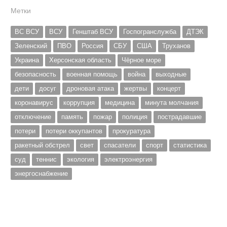
Метки
ВС ВСУ
ВСУ
Генштаб ВСУ
Госпогранслужба
ДТЭК
Зеленский
ПВО
Россия
СБУ
США
Труханов
Украина
Херсонская область
Чёрное море
безопасность
военная помощь
война
выходные
дети
досуг
дроновая атака
жертвы
концерт
коронавирус
коррупция
медицина
минута молчания
отключение
память
пожар
полиция
пострадавшие
потери
потери оккупантов
прокуратура
ракетный обстрел
свет
спасатели
спорт
статистика
суд
теннис
экология
электроэнергия
энергоснабжение