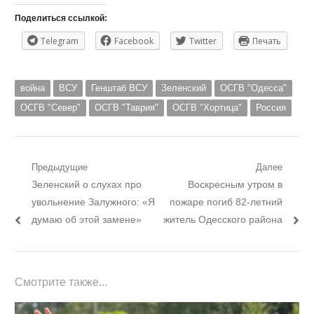
Поделиться ссылкой:
Telegram
Facebook
Twitter
Печать
война
ВСУ
Генштаб ВСУ
Зеленский
ОСГВ "Одесса"
ОСГВ "Север"
ОСГВ "Таврия"
ОСГВ "Хортица"
Россия
Навигация
Предыдущие
Далее
Предыдущий
Следующий
Зеленский о слухах про
Воскресным утром в
по
пост:
пост:
увольнение Залужного: «Я
пожаре погиб 82-летний
записям
думаю об этой замене»
житель Одесского района
Смотрите также...