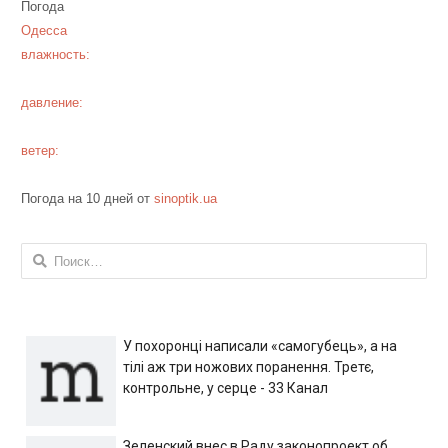
Погода
Одесса
влажность:
давление:
ветер:
Погода на 10 дней от
sinoptik.ua
Найти:
У похоронці написали «самогубець», а на
тілі аж три ножових поранення. Третє,
контрольне, у серце - 33 Канал
Зеленский внес в Раду законопроект об