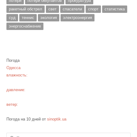
потери
потери оккупантов
прокуратура
ракетный обстрел
свет
спасатели
спорт
статистика
суд
теннис
экология
электроэнергия
энергоснабжение
Погода
Одесса
влажность:
давление:
ветер:
Погода на 10 дней от
sinoptik.ua
Найти: