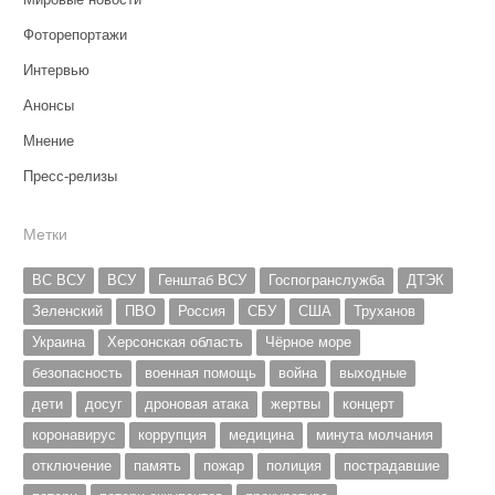
Фоторепортажи
Интервью
Анонсы
Мнение
Пресс-релизы
Метки
ВС ВСУ
ВСУ
Генштаб ВСУ
Госпогранслужба
ДТЭК
Зеленский
ПВО
Россия
СБУ
США
Труханов
Украина
Херсонская область
Чёрное море
безопасность
военная помощь
война
выходные
дети
досуг
дроновая атака
жертвы
концерт
коронавирус
коррупция
медицина
минута молчания
отключение
память
пожар
полиция
пострадавшие