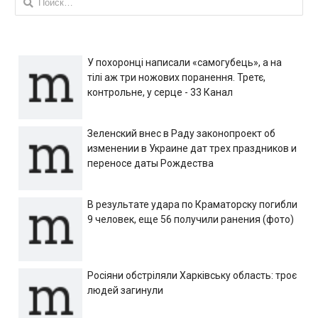
У похоронці написали «самогубець», а на
тілі аж три ножових поранення. Третє,
контрольне, у серце - 33 Канал
Зеленский внес в Раду законопроект об
изменении в Украине дат трех праздников и
переносе даты Рождества
В результате удара по Краматорску погибли
9 человек, еще 56 получили ранения (фото)
Росіяни обстріляли Харківську область: троє
людей загинули