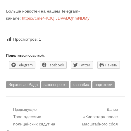
Больше новостей на нашем Telegram-
канале:
https://t.me/+K3QIJDVwDQhmNDMy
Просмотров:
1
Поделиться ссылкой:
Telegram
Facebook
Twitter
Печать
Верховная Рада
законопроект
каннабис
наркотики
Навигация
Предыдущие
Далее
Предыдущий
Следующий
Трое одесских
«Киевстар» после
по
пост:
пост:
полицейских сядут на
масштабного сбоя