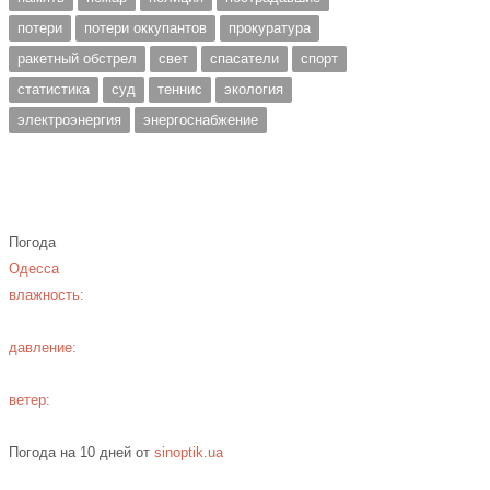
потери
потери оккупантов
прокуратура
ракетный обстрел
свет
спасатели
спорт
статистика
суд
теннис
экология
электроэнергия
энергоснабжение
Погода
Одесса
влажность:
давление:
ветер:
Погода на 10 дней от
sinoptik.ua