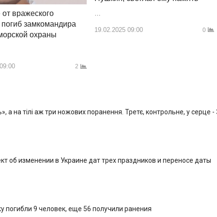
 от вражеского
…
 погиб замкомандира
19.02.2025 09:00
0
 морской охраны
 09:00
2
, а на тілі аж три ножових поранення. Третє, контрольне, у серце -
кт об изменении в Украине дат трех праздников и переносе даты
у погибли 9 человек, еще 56 получили ранения