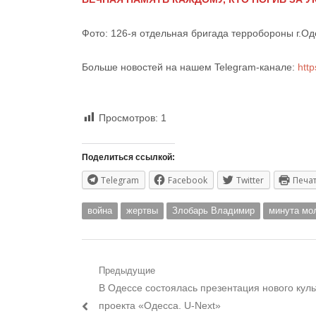
Фото: 126-я отдельная бригада терробороны г.О
Больше новостей на нашем Telegram-канале:
htt
Просмотров:
1
Поделиться ссылкой:
Telegram
Facebook
Twitter
Печа
война
жертвы
Злобарь Владимир
минута мо
Навигация
Предыдущие
Предыдущий
В Одессе состоялась презентация нового куль
по
пост:
проекта «Одесса. U-Next»