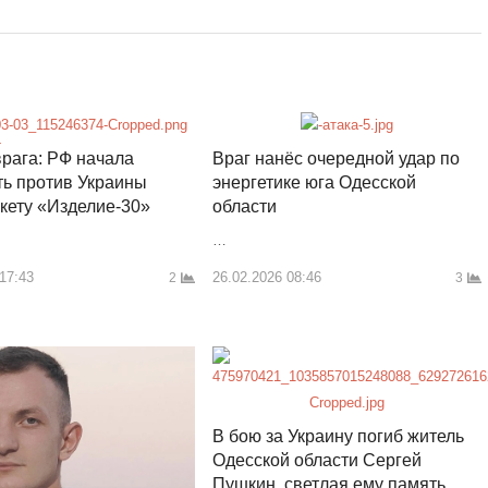
рага: РФ начала
Враг нанёс очередной удар по
ь против Украины
энергетике юга Одесской
кету «Изделие-30»
области
…
 17:43
26.02.2026 08:46
2
3
В бою за Украину погиб житель
Одесской области Сергей
Пушкин, светлая ему память