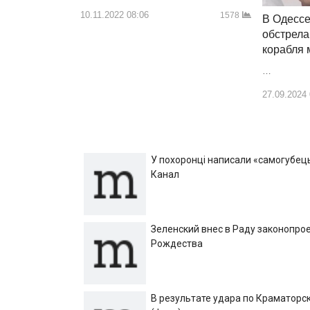
10.11.2022 08:06
1578
В Одессе
обстрела
корабля
…
27.09.2024
У похоронці написали «самогубець»
Канал
Зеленский внес в Раду законопрое
Рождества
В результате удара по Краматорск