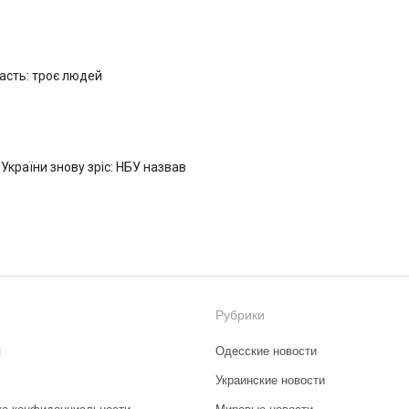
ласть: троє людей
 України знову зріс: НБУ назвав
Рубрики
я
Одесские новости
Украинские новости