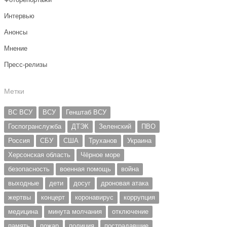
Интервью
Анонсы
Мнение
Пресс-релизы
Метки
ВС ВСУ
ВСУ
Генштаб ВСУ
Госпогранслужба
ДТЭК
Зеленский
ПВО
Россия
СБУ
США
Труханов
Украина
Херсонская область
Чёрное море
безопасность
военная помощь
война
выходные
дети
досуг
дроновая атака
жертвы
концерт
коронавирус
коррупция
медицина
минута молчания
отключение
память
пожар
полиция
пострадавшие