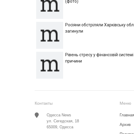
(фото)
Росіяни обстріляли Харківську об
загинули
Рівень стресу у фінансовій системі
причини
Контакты
Меню
Одесса News
Главна
ул. Сегедская, 18
Архив
65009, Одесса