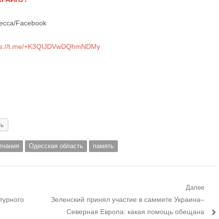
десса/Facebook
ps://t.me/+K3QIJDVwDQhmNDMy
ть
лчания
Одесская область
память
Далее
Следующий
турного
Зеленский принял участие в саммите Украина–
пост:
Северная Европа: какая помощь обещана