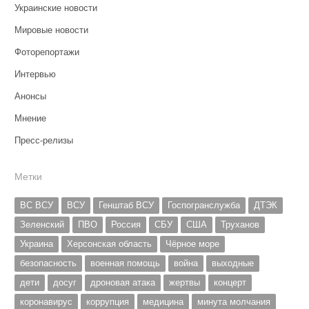
Украинские новости
Мировые новости
Фоторепортажи
Интервью
Анонсы
Мнение
Пресс-релизы
Метки
ВС ВСУ
ВСУ
Генштаб ВСУ
Госпогранслужба
ДТЭК
Зеленский
ПВО
Россия
СБУ
США
Труханов
Украина
Херсонская область
Чёрное море
безопасность
военная помощь
война
выходные
дети
досуг
дроновая атака
жертвы
концерт
коронавирус
коррупция
медицина
минута молчания