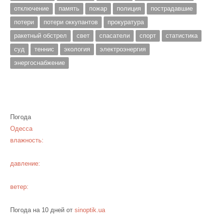
отключение
память
пожар
полиция
пострадавшие
потери
потери оккупантов
прокуратура
ракетный обстрел
свет
спасатели
спорт
статистика
суд
теннис
экология
электроэнергия
энергоснабжение
Погода
Одесса
влажность:
давление:
ветер:
Погода на 10 дней от
sinoptik.ua