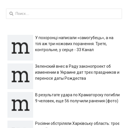
Найти:
У похоронці написали «самогубець», а на
тілі аж три ножових поранення. Третє,
контрольне, у серце - 33 Канал
Зеленский внес в Раду законопроект об
изменении в Украине дат трех праздников и
переносе даты Рождества
В результате удара по Краматорску погибли
9 человек, еще 56 получили ранения (фото)
Росіяни обстріляли Харківську область: троє