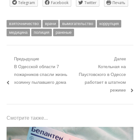
Telegram
Facebook
Twitter
Печать
взяточничество
врачи
вымогательство
коррупция
медицина
полиция
раненые
Навигация
Предыдущие
Далее
Предыдущий
Следующий
В Одесской области 7
Котельная на
по
пост:
пост:
пожарников спасли жизнь
Паустовского в Одессе
записям
хозяину пылавшего дома
работает в штатном
режиме
Смотрите также...