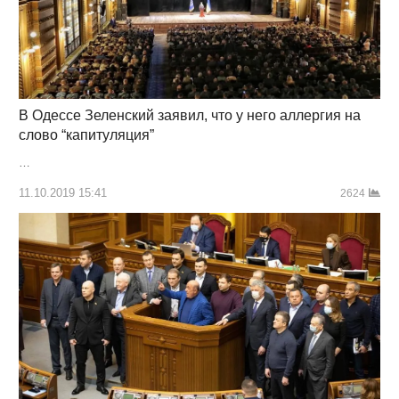
В Одессе Зеленский заявил, что у него аллергия на
слово “капитуляция”
…
11.10.2019 15:41
2624