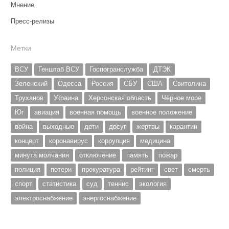
Мнение
Пресс-релизы
Метки
ВСУ
Генштаб ВСУ
Госпогранслужба
ДТЭК
Зеленский
Одесса
Россия
СБУ
США
Свитолина
Труханов
Украина
Херсонская область
Чёрное море
Юг
авиация
военная помощь
военное положение
война
выходные
дети
досуг
жертвы
карантин
концерт
коронавирус
коррупция
медицина
минута молчания
отключение
память
пожар
полиция
потери
прокуратура
рейтинг
свет
смерть
спорт
статистика
суд
теннис
экология
электроснабжение
энергоснабжение