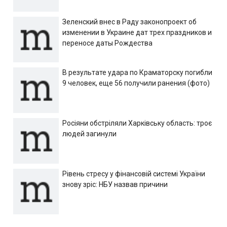
Зеленский внес в Раду законопроект об
изменении в Украине дат трех праздников и
переносе даты Рождества
В результате удара по Краматорску погибли
9 человек, еще 56 получили ранения (фото)
Росіяни обстріляли Харківську область: троє
людей загинули
Рівень стресу у фінансовій системі України
знову зріс: НБУ назвав причини