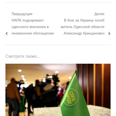
Навигация
Предыдущие
Далее
Предыдущий
Следующий
НАПК подозревает
В бою за Украину погиб
по
пост:
пост:
одесского военкома в
житель Одесской области
записям
незаконном обогащении
Александр Хрищанович
Смотрите также...