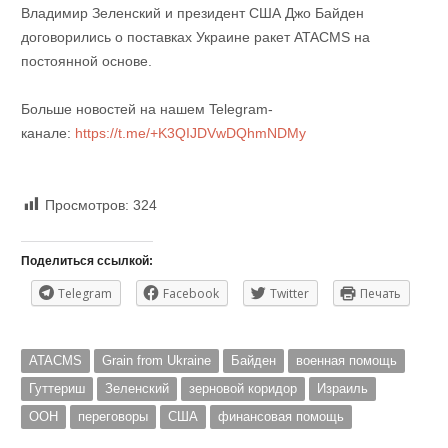
Владимир Зеленский и президент США Джо Байден
договорились о поставках Украине ракет ATACMS на
постоянной основе.
Больше новостей на нашем Telegram-
канале:
https://t.me/+K3QIJDVwDQhmNDMy
Просмотров:
324
Поделиться ссылкой:
Telegram
Facebook
Twitter
Печать
ATACMS
Grain from Ukraine
Байден
военная помощь
Гуттериш
Зеленский
зерновой коридор
Израиль
ООН
переговоры
США
финансовая помощь