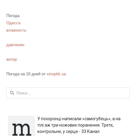
Погода
Одесса
влажность:
давление:
ветер:
Погода на 10 дней от
sinoptik.ua
Найти:
У похоронці написали «самогубець», а на
тілі аж три ножових поранення. Третє,
контрольне, у серце - 33 Канал