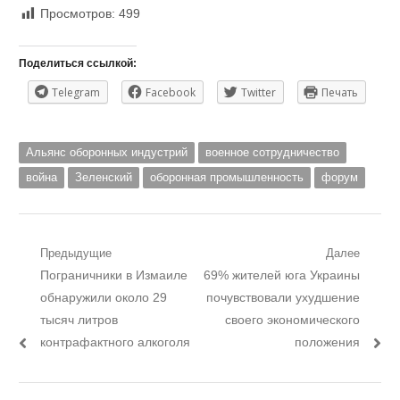
Просмотров:
499
Поделиться ссылкой:
Telegram
Facebook
Twitter
Печать
Альянс оборонных индустрий
военное сотрудничество
война
Зеленский
оборонная промышленность
форум
Навигация
Предыдущие
Далее
Предыдущий
Следующий
Пограничники в Измаиле
69% жителей юга Украины
по
пост:
пост:
обнаружили около 29
почувствовали ухудшение
записям
тысяч литров
своего экономического
контрафактного алкоголя
положения