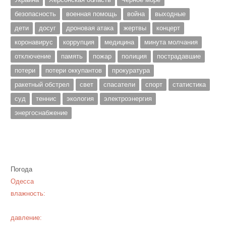
безопасность
военная помощь
война
выходные
дети
досуг
дроновая атака
жертвы
концерт
коронавирус
коррупция
медицина
минута молчания
отключение
память
пожар
полиция
пострадавшие
потери
потери оккупантов
прокуратура
ракетный обстрел
свет
спасатели
спорт
статистика
суд
теннис
экология
электроэнергия
энергоснабжение
Погода
Одесса
влажность:
давление: