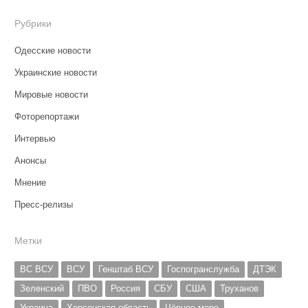
Рубрики
Одесские новости
Украинские новости
Мировые новости
Фоторепортажи
Интервью
Анонсы
Мнение
Пресс-релизы
Метки
ВС ВСУ
ВСУ
Генштаб ВСУ
Госпогранслужба
ДТЭК
Зеленский
ПВО
Россия
СБУ
США
Труханов
Украина
Херсонская область
Чёрное море