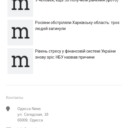
Росіяни обстріляли Харківську область: троє
людей загинули
Рівень стресу у фінансовій системі України
знову зріс: НБУ назвав причини
Контакты
Одесса News
ул. Сегедская, 18
65009, Одесса