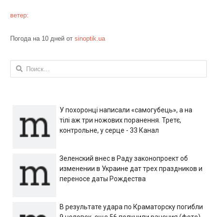
ветер:
Погода на 10 дней от
sinoptik.ua
Найти:
У похоронці написали «самогубець», а на
тілі аж три ножових поранення. Третє,
контрольне, у серце - 33 Канал
Зеленский внес в Раду законопроект об
изменении в Украине дат трех праздников и
переносе даты Рождества
В результате удара по Краматорску погибли
9 человек, еще 56 получили ранения (фото)