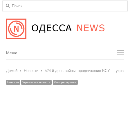
Найти:
Menu
Меню
Домой
Новости
524-й день войны: продвижение ВСУ — украин
Новости
Украинские новости
Фоторепортажи