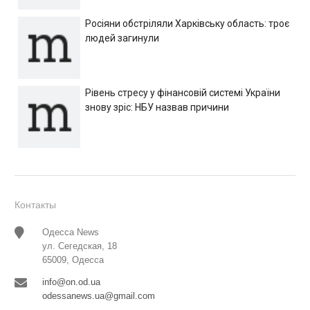
Росіяни обстріляли Харківську область: троє
людей загинули
Рівень стресу у фінансовій системі України
знову зріс: НБУ назвав причини
Контакты
Одесса News
ул. Сегедская, 18
65009, Одесса
info@on.od.ua
odessanews.ua@gmail.com