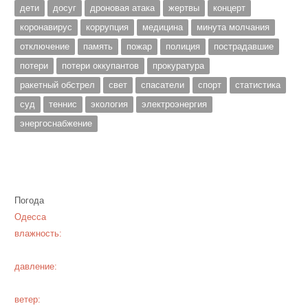
дети
досуг
дроновая атака
жертвы
концерт
коронавирус
коррупция
медицина
минута молчания
отключение
память
пожар
полиция
пострадавшие
потери
потери оккупантов
прокуратура
ракетный обстрел
свет
спасатели
спорт
статистика
суд
теннис
экология
электроэнергия
энергоснабжение
Погода
Одесса
влажность:
давление:
ветер: