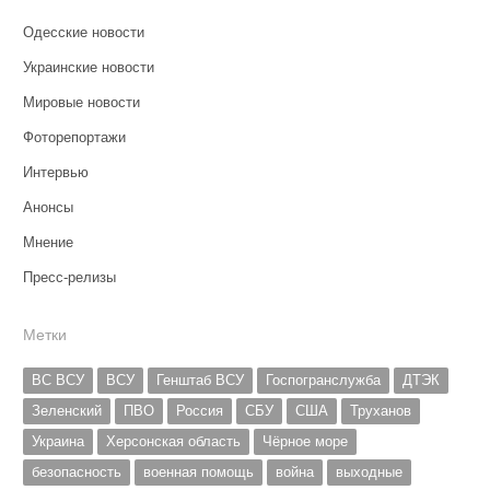
Одесские новости
Украинские новости
Мировые новости
Фоторепортажи
Интервью
Анонсы
Мнение
Пресс-релизы
Метки
ВС ВСУ
ВСУ
Генштаб ВСУ
Госпогранслужба
ДТЭК
Зеленский
ПВО
Россия
СБУ
США
Труханов
Украина
Херсонская область
Чёрное море
безопасность
военная помощь
война
выходные