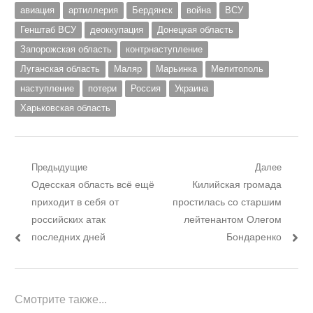
авиация
артиллерия
Бердянск
война
ВСУ
Генштаб ВСУ
деоккупация
Донецкая область
Запорожская область
контрнаступление
Луганская область
Маляр
Марьинка
Мелитополь
наступление
потери
Россия
Украина
Харьковская область
Навигация
Предыдущие
Далее
Предыдущий
Следующий
Одесская область всё ещё
Килийская громада
по
пост:
пост:
приходит в себя от
простилась со старшим
записям
российских атак
лейтенантом Олегом
последних дней
Бондаренко
Смотрите также...