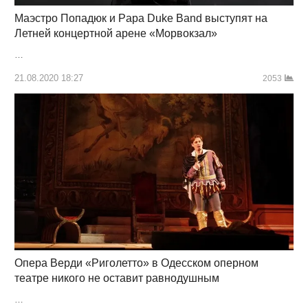
Маэстро Попадюк и Papa Duke Band выступят на
Летней концертной арене «Морвокзал»
…
21.08.2020 18:27
2053
Опера Верди «Риголетто» в Одесском оперном
театре никого не оставит равнодушным
…