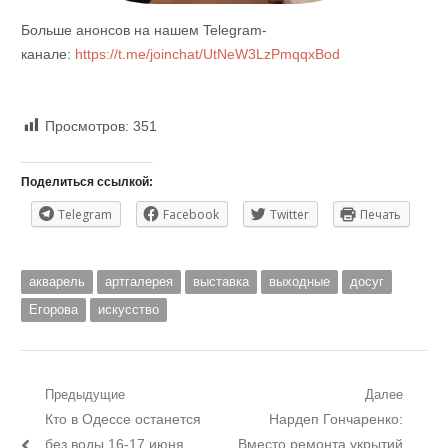
Больше анонсов на нашем Telegram-
канале:
https://t.me/joinchat/UtNeW3LzPmqqxBod
Просмотров:
351
Поделиться ссылкой:
Telegram
Facebook
Twitter
Печать
акварель
артгалерея
выставка
выходные
досуг
Егорова
искусство
Навигация
Предыдущие
Далее
Предыдущий
Следующий
Кто в Одессе останется
Нардеп Гончаренко:
по
пост:
пост:
без воды 16-17 июня
Вместо ремонта укрытий