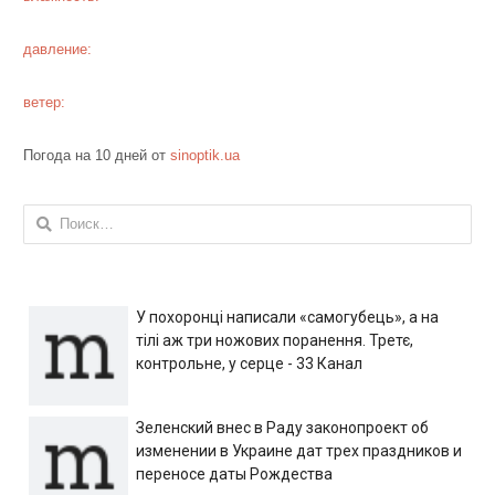
давление:
ветер:
Погода на 10 дней от
sinoptik.ua
Найти:
У похоронці написали «самогубець», а на
тілі аж три ножових поранення. Третє,
контрольне, у серце - 33 Канал
Зеленский внес в Раду законопроект об
изменении в Украине дат трех праздников и
переносе даты Рождества