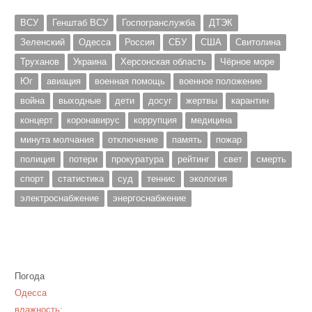
ВСУ
Генштаб ВСУ
Госпогранслужба
ДТЭК
Зеленский
Одесса
Россия
СБУ
США
Свитолина
Труханов
Украина
Херсонская область
Чёрное море
Юг
авиация
военная помощь
военное положение
война
выходные
дети
досуг
жертвы
карантин
концерт
коронавирус
коррупция
медицина
минута молчания
отключение
память
пожар
полиция
потери
прокуратура
рейтинг
свет
смерть
спорт
статистика
суд
теннис
экология
электроснабжение
энергоснабжение
Погода
Одесса
влажность: