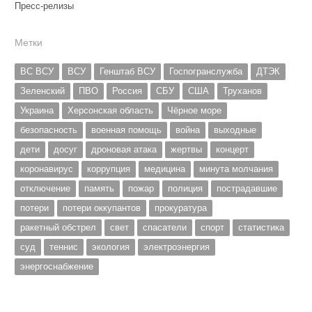
Пресс-релизы
Метки
ВС ВСУ
ВСУ
Генштаб ВСУ
Госпогранслужба
ДТЭК
Зеленский
ПВО
Россия
СБУ
США
Труханов
Украина
Херсонская область
Чёрное море
безопасность
военная помощь
война
выходные
дети
досуг
дроновая атака
жертвы
концерт
коронавирус
коррупция
медицина
минута молчания
отключение
память
пожар
полиция
пострадавшие
потери
потери оккупантов
прокуратура
ракетный обстрел
свет
спасатели
спорт
статистика
суд
теннис
экология
электроэнергия
энергоснабжение