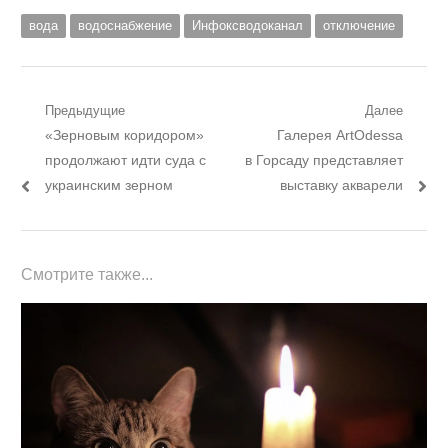
вода
водоснабжение
Инфоксводоканал
отключение
Навигация
Предыдущие
Далее
Предыдущий
Следующий
«Зерновым коридором»
Галерея ArtOdessa
по
пост:
пост:
продолжают идти суда с
в Горсаду представляет
записям
украинским зерном
выставку акварели
Смотрите также...