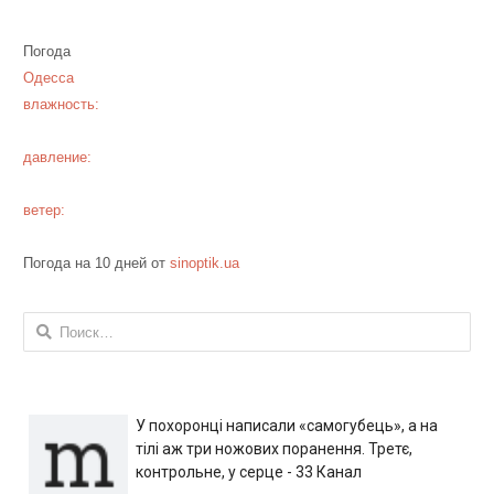
Погода
Одесса
влажность:
давление:
ветер:
Погода на 10 дней от
sinoptik.ua
Найти:
У похоронці написали «самогубець», а на
тілі аж три ножових поранення. Третє,
контрольне, у серце - 33 Канал