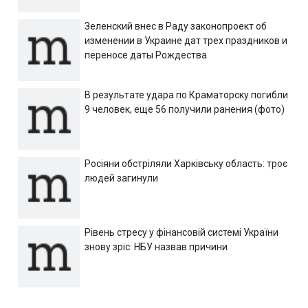
Зеленский внес в Раду законопроект об
изменении в Украине дат трех праздников и
переносе даты Рождества
В результате удара по Краматорску погибли
9 человек, еще 56 получили ранения (фото)
Росіяни обстріляли Харківську область: троє
людей загинули
Рівень стресу у фінансовій системі України
знову зріс: НБУ назвав причини