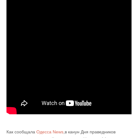
Как сообщала
Одесса News
,в
канун Дня праведников