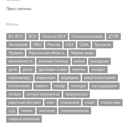
Пресс-релизы
Метки
ВС ВСУ
ВСУ
Генштаб ВСУ
Госпогранслужба
ДТЭК
Зеленский
ПВО
Россия
СБУ
США
Труханов
Украина
Херсонская область
Чёрное море
безопасность
военная помощь
война
выходные
дети
досуг
дроновая атака
жертвы
концерт
коронавирус
коррупция
медицина
минута молчания
отключение
память
пожар
полиция
пострадавшие
потери
потери оккупантов
прокуратура
ракетный обстрел
свет
спасатели
спорт
статистика
суд
теннис
экология
электроэнергия
энергоснабжение