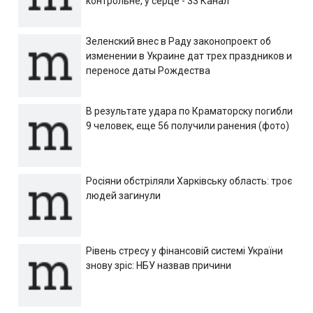
контрольне, у серце - 33 Канал
Зеленский внес в Раду законопроект об
изменении в Украине дат трех праздников и
переносе даты Рождества
В результате удара по Краматорску погибли
9 человек, еще 56 получили ранения (фото)
Росіяни обстріляли Харківську область: троє
людей загинули
Рівень стресу у фінансовій системі України
знову зріс: НБУ назвав причини