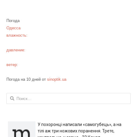
Погода
Одесса
влажность:
давление:
ветер:
Погода на 10 дней от
sinoptik.ua
Найти:
У похоронці написали «самогубець», а на
тілі аж три ножових поранення. Третє,