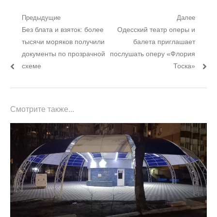
Навигация
Предыдущие
Далее
Предыдущий
Следующий
Без блата и взяток: более
Одесский театр оперы и
по
пост:
пост:
тысячи моряков получили
балета приглашает
записям
документы по прозрачной
послушать оперу «Флория
схеме
Тоска»
Смотрите также...