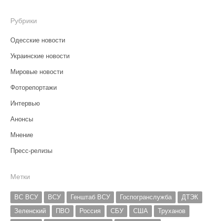
Рубрики
Одесские новости
Украинские новости
Мировые новости
Фоторепортажи
Интервью
Анонсы
Мнение
Пресс-релизы
Метки
ВС ВСУ
ВСУ
Генштаб ВСУ
Госпогранслужба
ДТЭК
Зеленский
ПВО
Россия
СБУ
США
Труханов