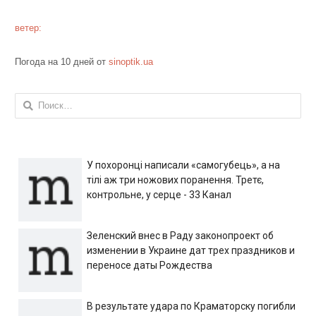
ветер:
Погода на 10 дней от
sinoptik.ua
Найти:
У похоронці написали «самогубець», а на
тілі аж три ножових поранення. Третє,
контрольне, у серце - 33 Канал
Зеленский внес в Раду законопроект об
изменении в Украине дат трех праздников и
переносе даты Рождества
В результате удара по Краматорску погибли