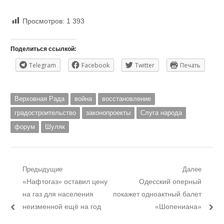
Просмотров:
1 393
Поделиться ссылкой:
Telegram
Facebook
Twitter
Печать
Верховная Рада
война
восстановление
градостроительство
законопроекты
Слуга народа
форум
Шуляк
Навигация
Предыдущие
Далее
Предыдущий
Следующий
«Нафтогаз» оставил цену
Одесский оперный
по
пост:
пост:
на газ для населения
покажет одноактный балет
записям
неизменной ещё на год
«Шопениана»