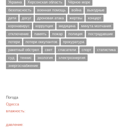
Украина
Херсонская область
Чёрное море
безопасность
военная помощь
война
выходные
дети
досуг
дроновая атака
жертвы
концерт
коронавирус
коррупция
медицина
минута молчания
отключение
память
пожар
полиция
пострадавшие
потери
потери оккупантов
прокуратура
ракетный обстрел
свет
спасатели
спорт
статистика
суд
теннис
экология
электроэнергия
энергоснабжение
Погода
Одесса
влажность:
давление: