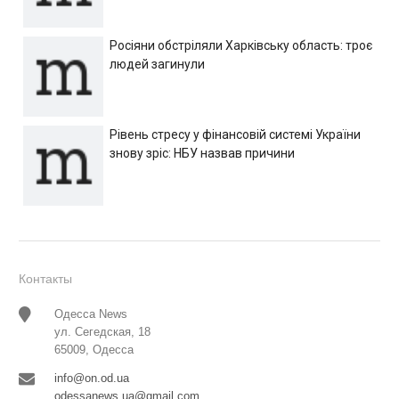
Росіяни обстріляли Харківську область: троє
людей загинули
Рівень стресу у фінансовій системі України
знову зріс: НБУ назвав причини
Контакты
Одесса News
ул. Сегедская, 18
65009, Одесса
info@on.od.ua
odessanews.ua@gmail.com