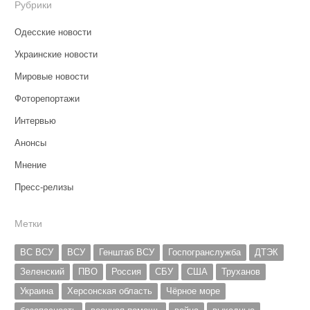
Рубрики
Одесские новости
Украинские новости
Мировые новости
Фоторепортажи
Интервью
Анонсы
Мнение
Пресс-релизы
Метки
ВС ВСУ
ВСУ
Генштаб ВСУ
Госпогранслужба
ДТЭК
Зеленский
ПВО
Россия
СБУ
США
Труханов
Украина
Херсонская область
Чёрное море