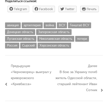
Поделиться ссылкой:
Telegram
Facebook
Twitter
Печать
авиация
артиллерия
война
ВСУ
Генштаб ВСУ
Донецкая область
Запорожская область
Луганская область
Николаевская область
потери
Россия
Сырский
Херсонская область
Навигация
Предыдущие
Далее
Предыдущий
Следующий
«Черноморец» выиграл у
В бою за Украину погиб
по
пост:
пост:
криворожского
житель Одесской области,
записям
«Кривбасса»
старший лейтенант Иван
Сотник