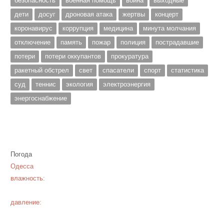
безопасность
военная помощь
война
выходные
дети
досуг
дроновая атака
жертвы
концерт
коронавирус
коррупция
медицина
минута молчания
отключение
память
пожар
полиция
пострадавшие
потери
потери оккупантов
прокуратура
ракетный обстрел
свет
спасатели
спорт
статистика
суд
теннис
экология
электроэнергия
энергоснабжение
Погода
Одесса
влажность:
давление: