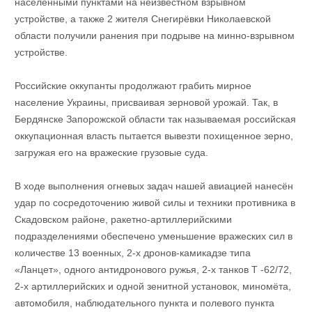
населёнными пунктами на неизвестном взрывном
устройстве, а также 2 жителя Снегирёвки Николаевской
области получили ранения при подрыве на минно-взрывном
устройстве.
Российские оккупанты продолжают грабить мирное
население Украины, присваивая зерновой урожай. Так, в
Бердянске Запорожской области так называемая российская
оккупационная власть пытается вывезти похищенное зерно,
загружая его на вражеские грузовые суда.
В ходе выполнения огневых задач нашей авиацией нанесён
удар по сосредоточению живой силы и техники противника в
Скадовском районе, ракетно-артиллерийскими
подразделениями обеспечено уменьшение вражеских сил в
количестве 13 военных, 2-х дронов-камикадзе типа
«Ланцет», одного антидронового ружья, 2-х танков Т -62/72,
2-х артиллерийских и одной зенитной установок, миномёта,
автомобиля, наблюдательного пункта и полевого пункта