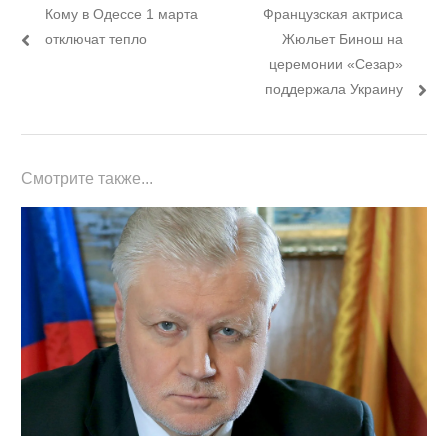
Предыдущий
Следующий
Кому в Одессе 1 марта
Французская актриса
по
пост:
пост:
отключат тепло
Жюльет Бинош на
записям
церемонии «Сезар»
поддержала Украину
Смотрите также...