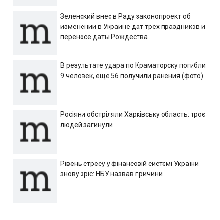
Зеленский внес в Раду законопроект об
изменении в Украине дат трех праздников и
переносе даты Рождества
В результате удара по Краматорску погибли
9 человек, еще 56 получили ранения (фото)
Росіяни обстріляли Харківську область: троє
людей загинули
Рівень стресу у фінансовій системі України
знову зріс: НБУ назвав причини