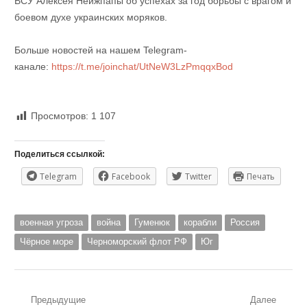
ВСУ Алексея Неижпапы об успехах за год борьбы с врагом и
боевом духе украинских моряков.
Больше новостей на нашем Telegram-
канале:
https://t.me/joinchat/UtNeW3LzPmqqxBod
Просмотров:
1 107
Поделиться ссылкой:
Telegram
Facebook
Twitter
Печать
военная угроза
война
Гуменюк
корабли
Россия
Чёрное море
Черноморский флот РФ
Юг
Навигация
Предыдущие
Далее