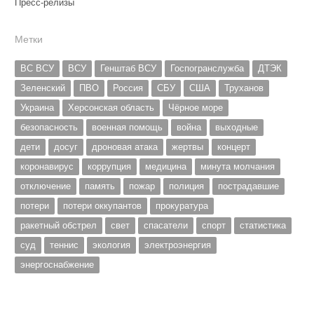
Пресс-релизы
Метки
ВС ВСУ
ВСУ
Генштаб ВСУ
Госпогранслужба
ДТЭК
Зеленский
ПВО
Россия
СБУ
США
Труханов
Украина
Херсонская область
Чёрное море
безопасность
военная помощь
война
выходные
дети
досуг
дроновая атака
жертвы
концерт
коронавирус
коррупция
медицина
минута молчания
отключение
память
пожар
полиция
пострадавшие
потери
потери оккупантов
прокуратура
ракетный обстрел
свет
спасатели
спорт
статистика
суд
теннис
экология
электроэнергия
энергоснабжение