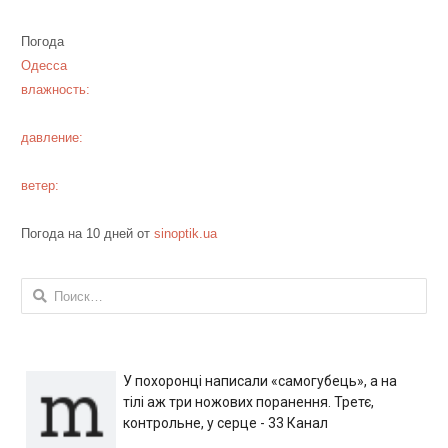
Погода
Одесса
влажность:
давление:
ветер:
Погода на 10 дней от
sinoptik.ua
Найти:
У похоронці написали «самогубець», а на
тілі аж три ножових поранення. Третє,
контрольне, у серце - 33 Канал