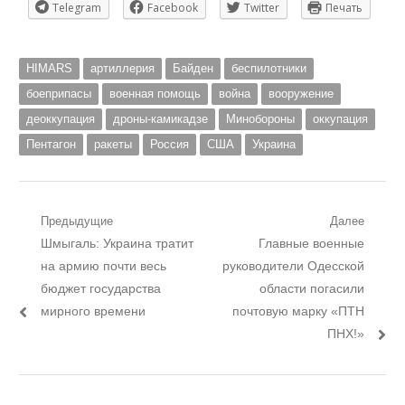
Telegram
Facebook
Twitter
Печать
HIMARS
артиллерия
Байден
беспилотники
боеприпасы
военная помощь
война
вооружение
деоккупация
дроны-камикадзе
Минобороны
оккупация
Пентагон
ракеты
Россия
США
Украина
Навигация
Предыдущие
Далее
Предыдущий
Следующий
Шмыгаль: Украина тратит
Главные военные
по
пост:
пост:
на армию почти весь
руководители Одесской
записям
бюджет государства
области погасили
мирного времени
почтовую марку «ПТН
ПНХ!»