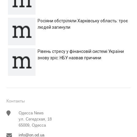
Росіяни обстріляли Харківську область: троє
людей загинули
Рівень стресу у фінансовій системі України
знову зріс: НБУ назвав причини
Контакты
Одесса News
ул. Сегедская, 18
65009, Одесса
info@on.od.ua