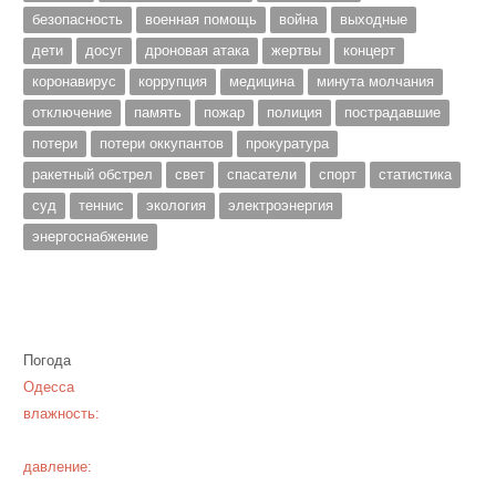
безопасность
военная помощь
война
выходные
дети
досуг
дроновая атака
жертвы
концерт
коронавирус
коррупция
медицина
минута молчания
отключение
память
пожар
полиция
пострадавшие
потери
потери оккупантов
прокуратура
ракетный обстрел
свет
спасатели
спорт
статистика
суд
теннис
экология
электроэнергия
энергоснабжение
Погода
Одесса
влажность:
давление: