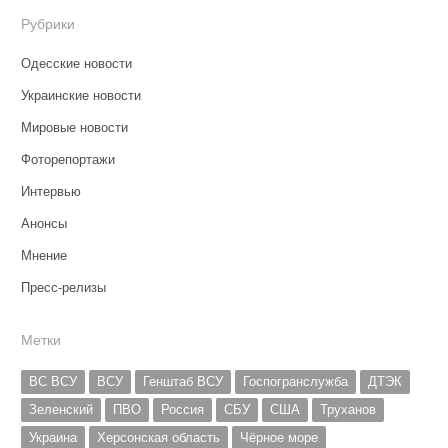
Рубрики
Одесские новости
Украинские новости
Мировые новости
Фоторепортажи
Интервью
Анонсы
Мнение
Пресс-релизы
Метки
ВС ВСУ
ВСУ
Генштаб ВСУ
Госпогранслужба
ДТЭК
Зеленский
ПВО
Россия
СБУ
США
Труханов
Украина
Херсонская область
Чёрное море