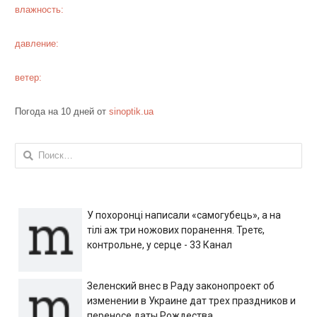
влажность:
давление:
ветер:
Погода на 10 дней от
sinoptik.ua
Найти:
У похоронці написали «самогубець», а на
тілі аж три ножових поранення. Третє,
контрольне, у серце - 33 Канал
Зеленский внес в Раду законопроект об
изменении в Украине дат трех праздников и
переносе даты Рождества