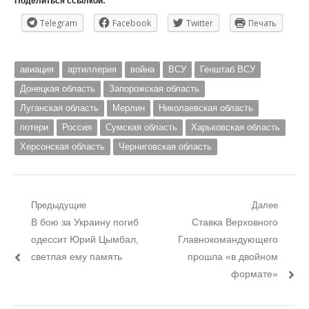
Поделиться ссылкой:
Telegram
Facebook
Twitter
Печать
авиация
артиллерия
война
ВСУ
Генштаб ВСУ
Донецкая область
Запорожская область
Луганская область
Мерлин
Николаевская область
потери
Россия
Сумская область
Харьковская область
Херсонская область
Черниговская область
Навигация
Предыдущие
Далее
Предыдущий
Следующий
В бою за Украину погиб
Ставка Верховного
по
пост:
пост:
одессит Юрий Цымбал,
Главнокомандующего
записям
светлая ему память
прошла «в двойном
формате»