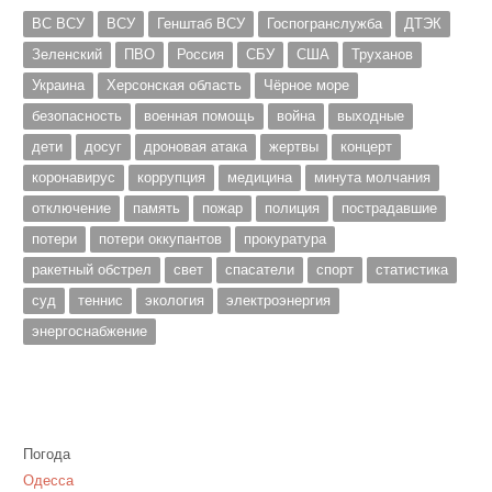
ВС ВСУ
ВСУ
Генштаб ВСУ
Госпогранслужба
ДТЭК
Зеленский
ПВО
Россия
СБУ
США
Труханов
Украина
Херсонская область
Чёрное море
безопасность
военная помощь
война
выходные
дети
досуг
дроновая атака
жертвы
концерт
коронавирус
коррупция
медицина
минута молчания
отключение
память
пожар
полиция
пострадавшие
потери
потери оккупантов
прокуратура
ракетный обстрел
свет
спасатели
спорт
статистика
суд
теннис
экология
электроэнергия
энергоснабжение
Погода
Одесса