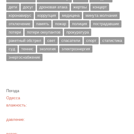
дети
досуг
дроновая атака
жертвы
концерт
коронавирус
коррупция
медицина
минута молчания
отключение
память
пожар
полиция
пострадавшие
потери
потери оккупантов
прокуратура
ракетный обстрел
свет
спасатели
спорт
статистика
суд
теннис
экология
электроэнергия
энергоснабжение
Погода
Одесса
влажность:
давление:
ветер: