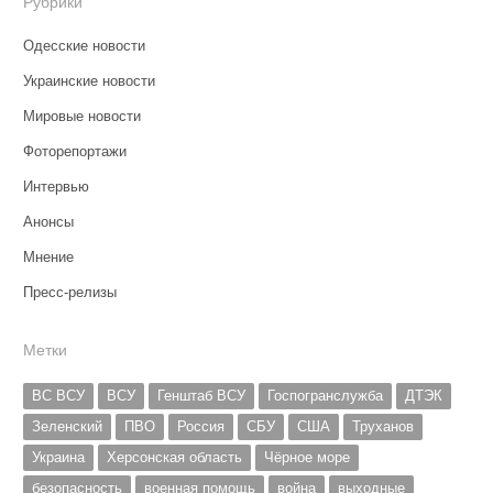
Рубрики
Одесские новости
Украинские новости
Мировые новости
Фоторепортажи
Интервью
Анонсы
Мнение
Пресс-релизы
Метки
ВС ВСУ
ВСУ
Генштаб ВСУ
Госпогранслужба
ДТЭК
Зеленский
ПВО
Россия
СБУ
США
Труханов
Украина
Херсонская область
Чёрное море
безопасность
военная помощь
война
выходные