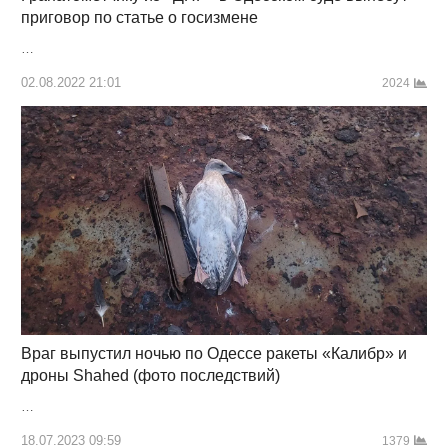
приговор по статье о госизмене
…
02.08.2022 21:01
2024
Враг выпустил ночью по Одессе ракеты «Калибр» и
дроны Shahed (фото последствий)
…
18.07.2023 09:59
1379