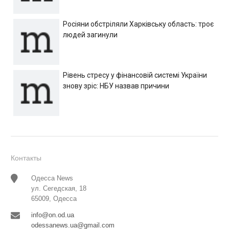
Росіяни обстріляли Харківську область: троє
людей загинули
Рівень стресу у фінансовій системі України
знову зріс: НБУ назвав причини
Контакты
Одесса News
ул. Сегедская, 18
65009, Одесса
info@on.od.ua
odessanews.ua@gmail.com