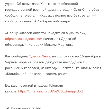
удара. Об этом глава Харьковской областной
государственной военной администрации Олег Синегубов
сообщил в Telegram. «Харьков полностью без света», —
сообщила спикер АО «Харьковоблэнерго».
«Прошу жителей области находиться в укрытиях», —
обратился к одесситам
начальник Одесской
облвоенадминистрации Максим Марченко.
Как сообщала
Одесса News
, по состоянию на 15 декабря в
Чёрном море на боевом дежурстве находидись 10
российских кораблей, из них один носитель крылатых ракет
«Калибр», общий залп – восемь ракет.
Больше новостей в нашем Telegram-
канале:
https://t.me/joinchat/UtNeW3LzPmqqxBod
Просмотров:
1 260