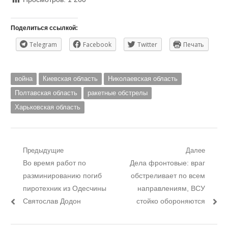
Поделиться ссылкой:
Telegram
Facebook
Twitter
Печать
война
Киевская область
Николаевская область
Полтавская область
ракетные обстрелы
Харьковская область
Навигация
Предыдущие
Далее
Предыдущий
Следующий
Во время работ по
Дела фронтовые: враг
по
пост:
пост:
разминированию погиб
обстреливает по всем
записям
пиротехник из Одесчины
направлениям, ВСУ
Святослав Додон
стойко обороняются