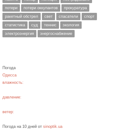
потери
потери оккупантов
прокуратура
ракетный обстрел
свет
спасатели
спорт
статистика
суд
теннис
экология
электроэнергия
энергоснабжение
Погода
Одесса
влажность:
давление:
ветер:
Погода на 10 дней от
sinoptik.ua