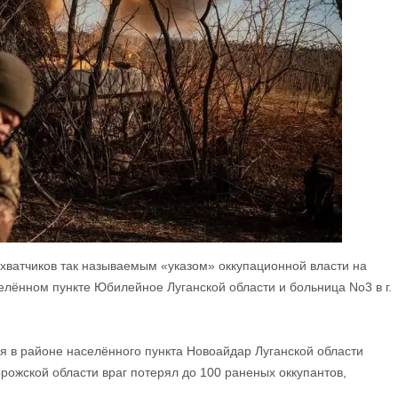
ахватчиков так называемым «указом» оккупационной власти на
лённом пункте Юбилейное Луганской области и больница No3 в г.
ря в районе населённого пункта Новоайдар Луганской области
рожской области враг потерял до 100 раненых оккупантов,