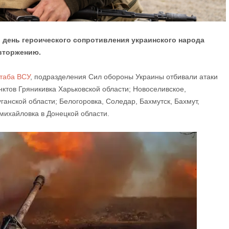
 день героического сопротивления украинского народа
вторжению.
таба ВСУ
, подразделения Сил обороны Украины отбивали атаки
нктов Гряникивка Харьковской области; Новоселивское,
ганской области; Белогоровка, Соледар, Бахмутск, Бахмут,
михайловка в Донецкой области.