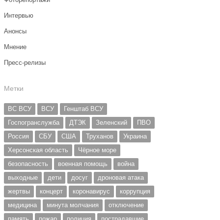
Интервью
Анонсы
Мнение
Пресс-релизы
Метки
ВС ВСУ
ВСУ
Генштаб ВСУ
Госпогранслужба
ДТЭК
Зеленский
ПВО
Россия
СБУ
США
Труханов
Украина
Херсонская область
Чёрное море
безопасность
военная помощь
война
выходные
дети
досуг
дроновая атака
жертвы
концерт
коронавирус
коррупция
медицина
минута молчания
отключение
память
пожар
полиция
пострадавшие