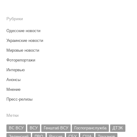
Рубрики
Одесские новости
Украинские новости
Мировые новости
Фоторепортажи
Интервью
Анонсы
Мнение
Пресс-релизы
Метки
ВС ВСУ
ВСУ
Генштаб ВСУ
Госпогранслужба
ДТЭК
Зеленский
ПВО
Россия
СБУ
США
Труханов