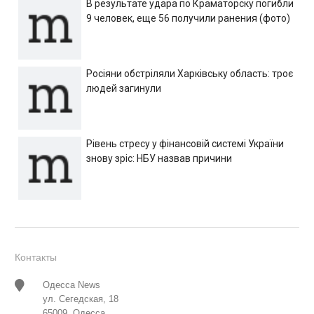
В результате удара по Краматорску погибли
9 человек, еще 56 получили ранения (фото)
Росіяни обстріляли Харківську область: троє
людей загинули
Рівень стресу у фінансовій системі України
знову зріс: НБУ назвав причини
Контакты
Одесса News
ул. Сегедская, 18
65009, Одесса