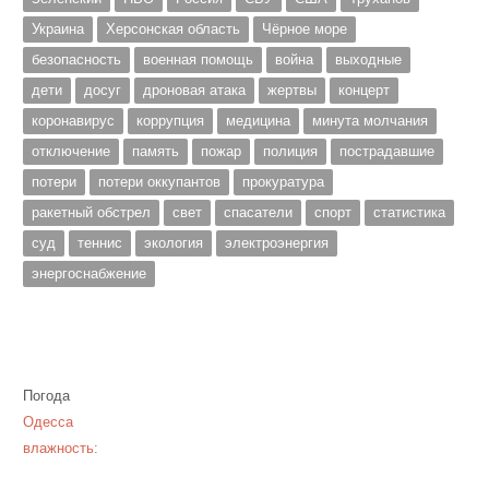
Украина
Херсонская область
Чёрное море
безопасность
военная помощь
война
выходные
дети
досуг
дроновая атака
жертвы
концерт
коронавирус
коррупция
медицина
минута молчания
отключение
память
пожар
полиция
пострадавшие
потери
потери оккупантов
прокуратура
ракетный обстрел
свет
спасатели
спорт
статистика
суд
теннис
экология
электроэнергия
энергоснабжение
Погода
Одесса
влажность: