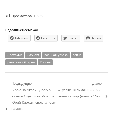
Просмотров:
1 898
Поделиться ссылкой:
Telegram
Facebook
Twitter
Печать
Арахамия
блэкаут
военная угроза
война
ракетный обстрел
Россия
Навигация
Предыдущие
Далее
Предыдущий
Следующий
В бою за Украину погиб
«Тузлівські лимани»-2022:
по
пост:
пост:
житель Одесской области
війна та мир (випуск 15-й)
записям
Юрий Киосак, светлая ему
память