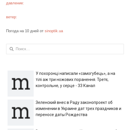
давление:
ветер:
Погода на 10 дней от
sinoptik.ua
Найти:
У похоронці написали «самогубець», а на
тілі аж три ножових поранення. Третє,
контрольне, у серце - 33 Канал
Зеленский внес в Раду законопроект об
изменении в Украине дат трех праздников и
переносе даты Рождества