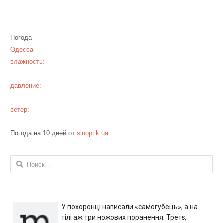
Погода
Одесса
влажность:
давление:
ветер:
Погода на 10 дней от
sinoptik.ua
Найти:
У похоронці написали «самогубець», а на
тілі аж три ножових поранення. Третє,