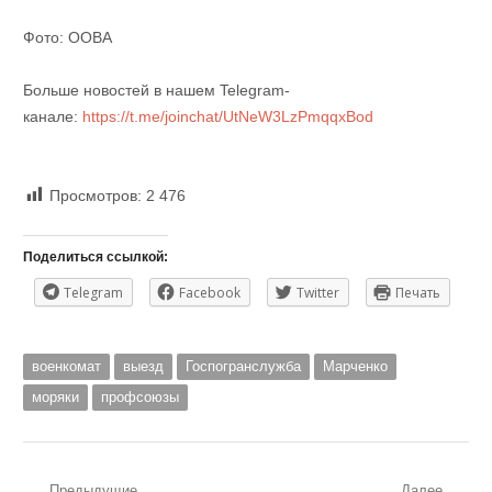
Фото: ООВА
Больше новостей в нашем Telegram-
канале:
https://t.me/joinchat/UtNeW3LzPmqqxBod
Просмотров:
2 476
Поделиться ссылкой:
Telegram
Facebook
Twitter
Печать
военкомат
выезд
Госпогранслужба
Марченко
моряки
профсоюзы
Предыдущие
Далее