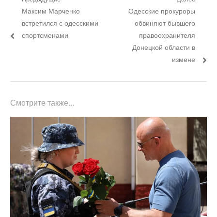
Навигация
Предыдущий
Следующий
Максим Марченко
Одесские прокуроры
по
пост:
пост:
встретился с одесскими
обвиняют бывшего
записям
спортсменами
правоохранителя
Донецкой области в
измене
Смотрите также...