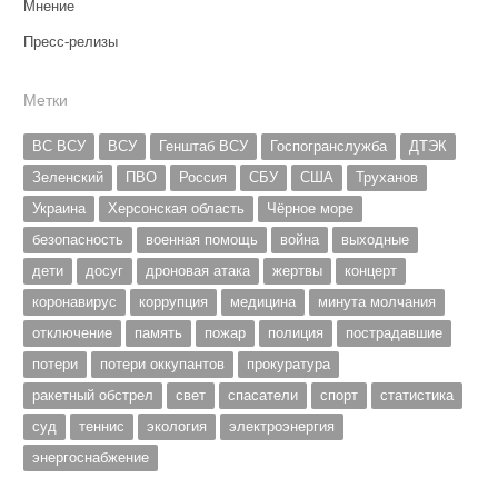
Мнение
Пресс-релизы
Метки
ВС ВСУ
ВСУ
Генштаб ВСУ
Госпогранслужба
ДТЭК
Зеленский
ПВО
Россия
СБУ
США
Труханов
Украина
Херсонская область
Чёрное море
безопасность
военная помощь
война
выходные
дети
досуг
дроновая атака
жертвы
концерт
коронавирус
коррупция
медицина
минута молчания
отключение
память
пожар
полиция
пострадавшие
потери
потери оккупантов
прокуратура
ракетный обстрел
свет
спасатели
спорт
статистика
суд
теннис
экология
электроэнергия
энергоснабжение