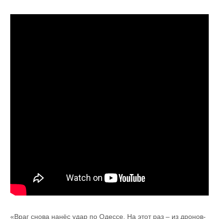
«Враг снова нанёс удар по Одессе. На этот раз – из дронов-