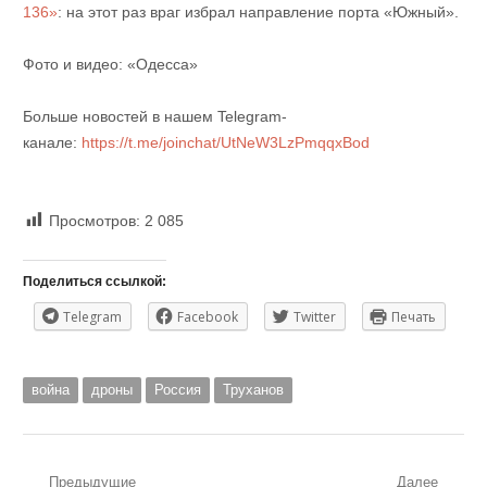
136»
: на этот раз враг избрал направление порта «Южный».
Фото и видео: «Одесса»
Больше новостей в нашем Telegram-
канале:
https://t.me/joinchat/UtNeW3LzPmqqxBod
Просмотров:
2 085
Поделиться ссылкой:
Telegram
Facebook
Twitter
Печать
война
дроны
Россия
Труханов
Предыдущие
Далее