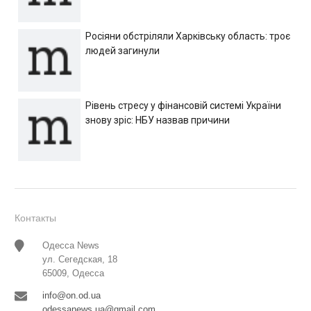
Росіяни обстріляли Харківську область: троє
людей загинули
Рівень стресу у фінансовій системі України
знову зріс: НБУ назвав причини
Контакты
Одесса News
ул. Сегедская, 18
65009, Одесса
info@on.od.ua
odessanews.ua@gmail.com