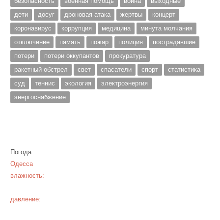
безопасность
военная помощь
война
выходные
дети
досуг
дроновая атака
жертвы
концерт
коронавирус
коррупция
медицина
минута молчания
отключение
память
пожар
полиция
пострадавшие
потери
потери оккупантов
прокуратура
ракетный обстрел
свет
спасатели
спорт
статистика
суд
теннис
экология
электроэнергия
энергоснабжение
Погода
Одесса
влажность:
давление: