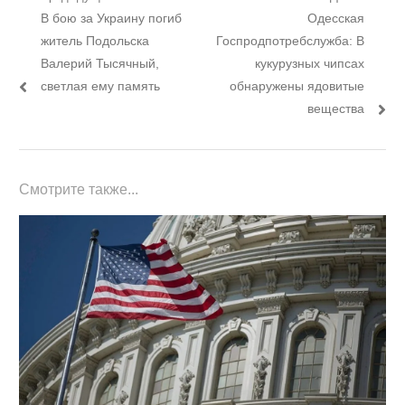
Навигация
Предыдущий
Следующий
В бою за Украину погиб
Одесская
по
пост:
пост:
житель Подольска
Госпродпотребслужба: В
записям
Валерий Тысячный,
кукурузных чипсах
светлая ему память
обнаружены ядовитые
вещества
Смотрите также...