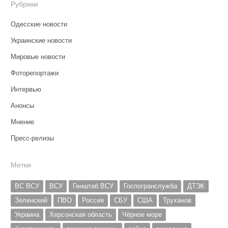
Рубрики
Одесские новости
Украинские новости
Мировые новости
Фоторепортажи
Интервью
Анонсы
Мнение
Пресс-релизы
Метки
ВС ВСУ
ВСУ
Генштаб ВСУ
Госпогранслужба
ДТЭК
Зеленский
ПВО
Россия
СБУ
США
Труханов
Украина
Херсонская область
Чёрное море