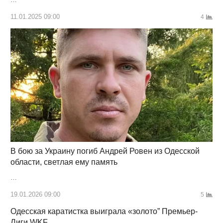
11.01.2025 09:00
4
В бою за Украину погиб Андрей Ровен из Одесской
области, светлая ему память
…
19.01.2026 09:00
5
Одесская каратистка выиграла «золото” Премьер-
Лиги WKF