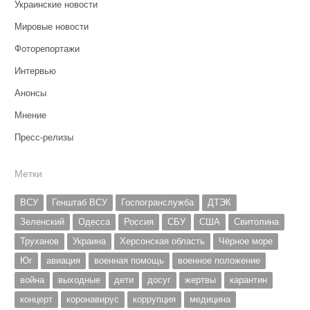
Украинские новости
Мировые новости
Фоторепортажи
Интервью
Анонсы
Мнение
Пресс-релизы
Метки
ВСУ
Генштаб ВСУ
Госпогранслужба
ДТЭК
Зеленский
Одесса
Россия
СБУ
США
Свитолина
Труханов
Украина
Херсонская область
Чёрное море
Юг
авиация
военная помощь
военное положение
война
выходные
дети
досуг
жертвы
карантин
концерт
коронавирус
коррупция
медицина