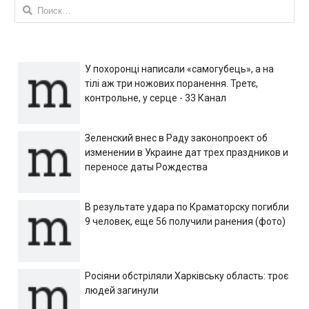
Найти:
У похоронці написали «самогубець», а на
тілі аж три ножових поранення. Третє,
контрольне, у серце - 33 Канал
Зеленский внес в Раду законопроект об
изменении в Украине дат трех праздников и
переносе даты Рождества
В результате удара по Краматорску погибли
9 человек, еще 56 получили ранения (фото)
Росіяни обстріляли Харківську область: троє
людей загинули