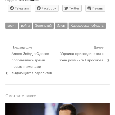
Поделиться ссылкой:
Telegram
Facebook
Twitter
Печать
визит
война
Зеленский
Изюм
Харьковская область
Навигация
Предыдущие
Далее
Предыдущий
Следующий
Аллея Звёзд в Одессе
Украина присоединится к
по
пост:
пост:
пополнилась тремя
зоне роуминга Евросоюза
записям
новыми именами
выдающихся одесситов
Смотрите также...