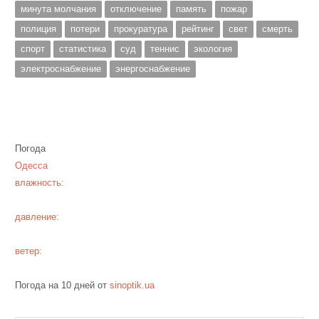
минута молчания
отключение
память
пожар
полиция
потери
прокуратура
рейтинг
свет
смерть
спорт
статистика
суд
теннис
экология
электроснабжение
энергоснабжение
Погода
Одесса
влажность:
давление:
ветер:
Погода на 10 дней от
sinoptik.ua