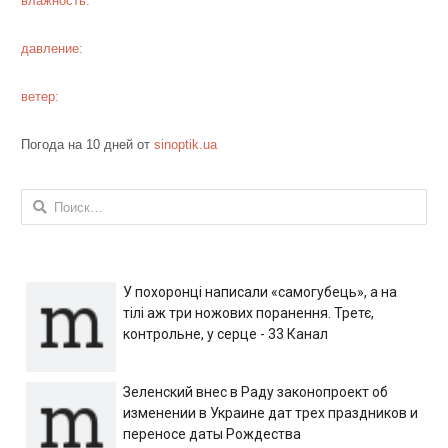
влажность:
давление:
ветер:
Погода на 10 дней от
sinoptik.ua
Найти:
У похоронці написали «самогубець», а на
тілі аж три ножових поранення. Третє,
контрольне, у серце - 33 Канал
Зеленский внес в Раду законопроект об
изменении в Украине дат трех праздников и
переносе даты Рождества