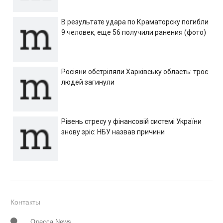
В результате удара по Краматорску погибли
9 человек, еще 56 получили ранения (фото)
Росіяни обстріляли Харківську область: троє
людей загинули
Рівень стресу у фінансовій системі України
знову зріс: НБУ назвав причини
Контакты
Одесса News