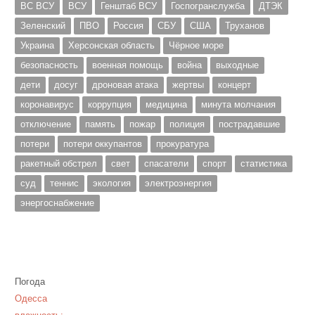
ВС ВСУ
ВСУ
Генштаб ВСУ
Госпогранслужба
ДТЭК
Зеленский
ПВО
Россия
СБУ
США
Труханов
Украина
Херсонская область
Чёрное море
безопасность
военная помощь
война
выходные
дети
досуг
дроновая атака
жертвы
концерт
коронавирус
коррупция
медицина
минута молчания
отключение
память
пожар
полиция
пострадавшие
потери
потери оккупантов
прокуратура
ракетный обстрел
свет
спасатели
спорт
статистика
суд
теннис
экология
электроэнергия
энергоснабжение
Погода
Одесса