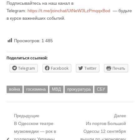
Подписывайтесь на наш канал в
Telegram:
https://t.me/joinchat/UtNeW3LzPmqqxBod
— будьте
в курсе важнейших событий.
Просмотров:
1 485
Поделиться ссылкой:
Telegram
Facebook
Twitter
Печать
война
госизмена
МВД
прокуратура
СБУ
Навигация
Предыдущие
Далее
Предыдущий
Следующий
В Одесском театре
Из портов Большой
по
пост:
пост:
музкомедии — рок в
Одессы 12 сентября
записям
поддержку Украины
вышли по «зерновому