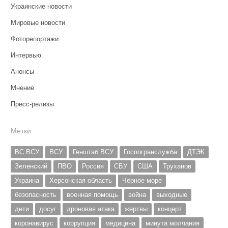
Украинские новости
Мировые новости
Фоторепортажи
Интервью
Анонсы
Мнение
Пресс-релизы
Метки
ВС ВСУ
ВСУ
Генштаб ВСУ
Госпогранслужба
ДТЭК
Зеленский
ПВО
Россия
СБУ
США
Труханов
Украина
Херсонская область
Чёрное море
безопасность
военная помощь
война
выходные
дети
досуг
дроновая атака
жертвы
концерт
коронавирус
коррупция
медицина
минута молчания