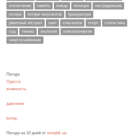
отключение
память
пожар
полиция
пострадавшие
потери
потери оккупантов
прокуратура
ракетный обстрел
свет
спасатели
спорт
статистика
суд
теннис
экология
электроэнергия
энергоснабжение
Погода
Одесса
влажность:
давление:
ветер:
Погода на 10 дней от
sinoptik.ua