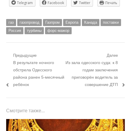
Telegram
Facebook
Twitter
Печать
газ
газопровод
Газпром
Европа
Канада
поставки
Россия
турбины
форс-мажор
Навигация
Предыдущие
Далее
Предыдущий
Следующий
В результате ночного
Из зала одесского суда: к 8
по
пост:
пост:
обстрела Одесского
годам заключения
записям
района ранен 5-месячный
приговорён водитель за
ребёнок
совершение ДТП
Смотрите также...