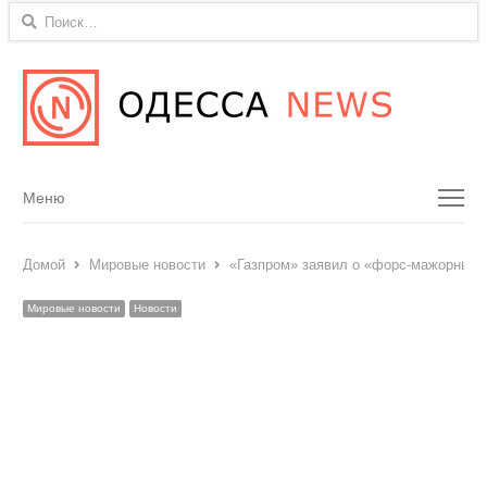
Найти:
Menu
Меню
Домой
Мировые новости
«Газпром» заявил о «форс-мажорных о
Мировые новости
Новости