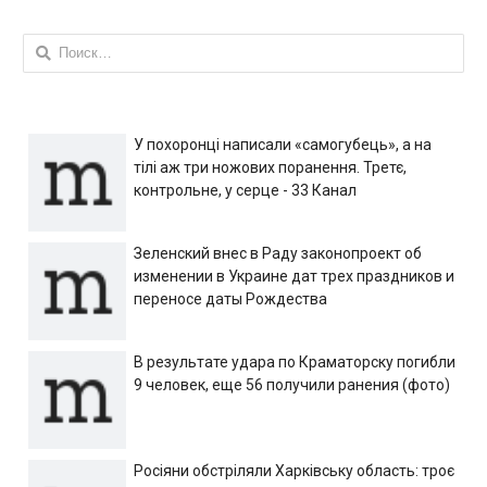
Найти:
У похоронці написали «самогубець», а на
тілі аж три ножових поранення. Третє,
контрольне, у серце - 33 Канал
Зеленский внес в Раду законопроект об
изменении в Украине дат трех праздников и
переносе даты Рождества
В результате удара по Краматорску погибли
9 человек, еще 56 получили ранения (фото)
Росіяни обстріляли Харківську область: троє