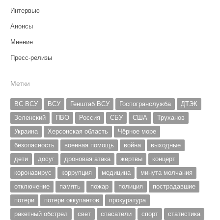
Интервью
Анонсы
Мнение
Пресс-релизы
Метки
ВС ВСУ
ВСУ
Генштаб ВСУ
Госпогранслужба
ДТЭК
Зеленский
ПВО
Россия
СБУ
США
Труханов
Украина
Херсонская область
Чёрное море
безопасность
военная помощь
война
выходные
дети
досуг
дроновая атака
жертвы
концерт
коронавирус
коррупция
медицина
минута молчания
отключение
память
пожар
полиция
пострадавшие
потери
потери оккупантов
прокуратура
ракетный обстрел
свет
спасатели
спорт
статистика