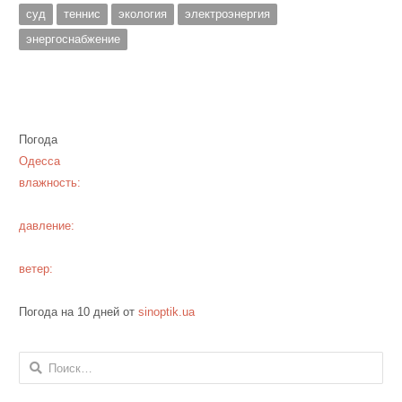
суд
теннис
экология
электроэнергия
энергоснабжение
Погода
Одесса
влажность:
давление:
ветер:
Погода на 10 дней от
sinoptik.ua
Найти: