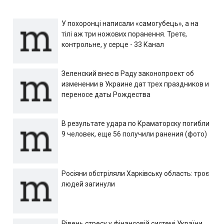
У похоронці написали «самогубець», а на
тілі аж три ножових поранення. Третє,
контрольне, у серце - 33 Канал
Зеленский внес в Раду законопроект об
изменении в Украине дат трех праздников и
переносе даты Рождества
В результате удара по Краматорску погибли
9 человек, еще 56 получили ранения (фото)
Росіяни обстріляли Харківську область: троє
людей загинули
Рівень стресу у фінансовій системі України