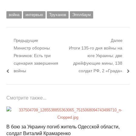
война
интервью
Труханов
Эпплбаум
Навигация
Предыдущие
Далее
Предыдущий
Следующий
Министр обороны
Итоги 135-го дня войны на
по
пост:
пост:
Резников: Есть три
юге Украины: две
записям
сценария завершения
дрейфующие мины, 138
войны
солдат РФ, 2 «Града»
Смотрите также...
В бою за Украину погиб житель Одесской области,
солдат Виталий Крамаренко