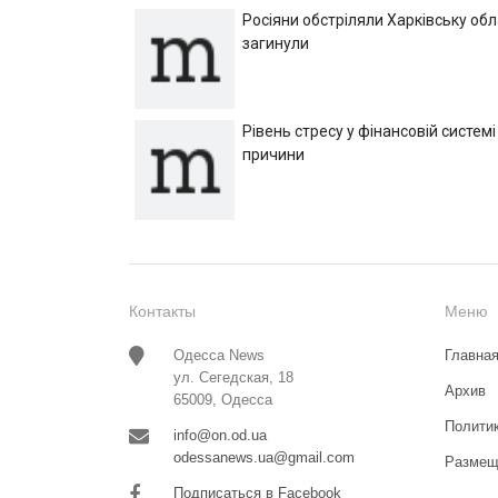
Росіяни обстріляли Харківську об
загинули
Рівень стресу у фінансовій системі
причини
Контакты
Меню
Одесса News
Главна
ул. Сегедская, 18
Архив
65009, Одесса
Полити
info@on.od.ua
odessanews.ua@gmail.com
Размещ
Подписаться в Facebook