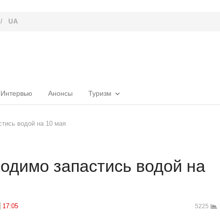
/
UA
Интервью
Анонсы
Туризм
тись водой на 10 мая
одимо запастись водой на
17:05
5225