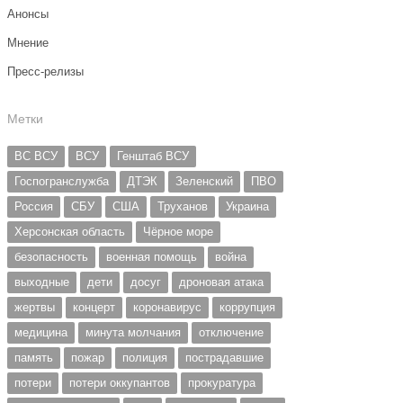
Анонсы
Мнение
Пресс-релизы
Метки
ВС ВСУ
ВСУ
Генштаб ВСУ
Госпогранслужба
ДТЭК
Зеленский
ПВО
Россия
СБУ
США
Труханов
Украина
Херсонская область
Чёрное море
безопасность
военная помощь
война
выходные
дети
досуг
дроновая атака
жертвы
концерт
коронавирус
коррупция
медицина
минута молчания
отключение
память
пожар
полиция
пострадавшие
потери
потери оккупантов
прокуратура