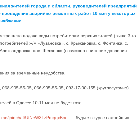
ния жителей города и области, руководителей предприятий
ю проведения аварийно-ремонтных работ 10 мая у некоторых
снабжение.
прекращена подача воды потребителям верхних этажей (выше 3-го
 потребителей ж/м «Лузановка», с. Крыжановка, с. Фонтанка, с.
с.Александровка, пос. Шевченко (возможно снижение давления
ения за временные неудобства.
 068-905-55-05, 066-905-55-05, 093-17-00-155 (круглосуточно).
елей в Одессе 10-11 мая не будет газа.
/t.me/joinchat/UtNeW3LzPmqqxBod
— будьте в курсе важнейших