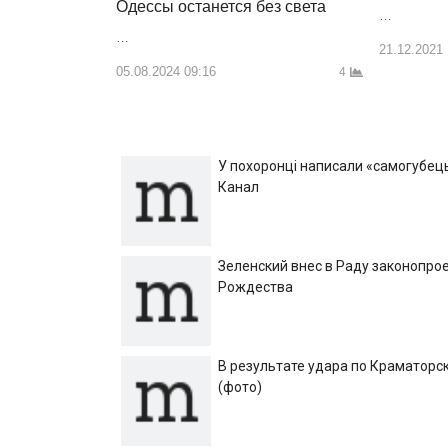
Одессы останется без света
…
…
21.12.2021
05.08.2024 09:16
4
У похоронці написали «самогубець»
Канал
Зеленский внес в Раду законопрое
Рождества
В результате удара по Краматорск
(фото)