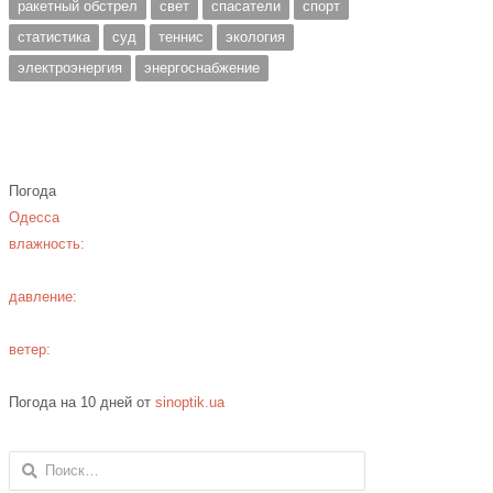
ракетный обстрел
свет
спасатели
спорт
статистика
суд
теннис
экология
электроэнергия
энергоснабжение
Погода
Одесса
влажность:
давление:
ветер:
Погода на 10 дней от
sinoptik.ua
Найти: