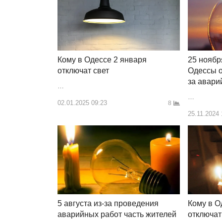
Кому в Одессе 2 января
25 ноябр
отключат свет
Одессы о
за авари
…
…
02.01.2025 09:23
8
25.11.2024 
5 августа из-за проведения
Кому в О
аварийных работ часть жителей
отключат