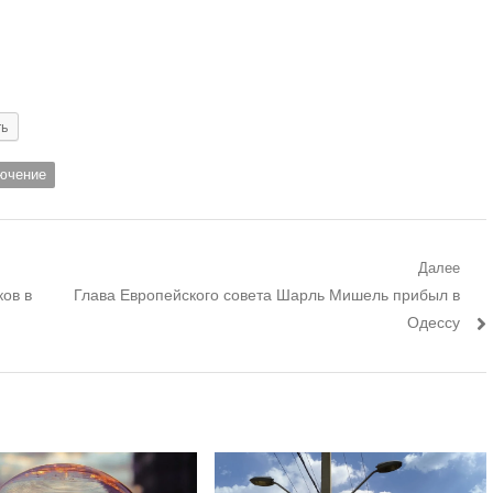
ть
ючение
Далее
Следующий
ков в
Глава Европейского совета Шарль Мишель прибыл в
пост:
Одессу