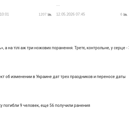
…
12.05.2026 07:45
 10:01
6
1207
, а на тілі аж три ножових поранення. Третє, контрольне, у серце -
кт об изменении в Украине дат трех праздников и переносе даты
у погибли 9 человек, еще 56 получили ранения