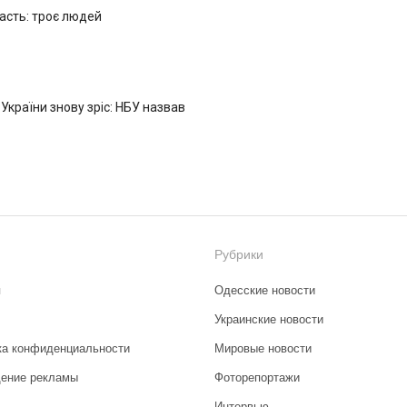
ласть: троє людей
 України знову зріс: НБУ назвав
Рубрики
я
Одесские новости
Украинские новости
ка конфиденциальности
Мировые новости
ение рекламы
Фоторепортажи
Интервью