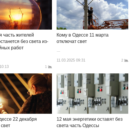
Кому в Одессе 11 марта
я часть жителей
отключат свет
станется без света из-
йных работ
…
11.03.2025 09:31
2
10:13
1
12 мая энергетики оставят без
дессе 22 декабря
света часть Одессы
 свет