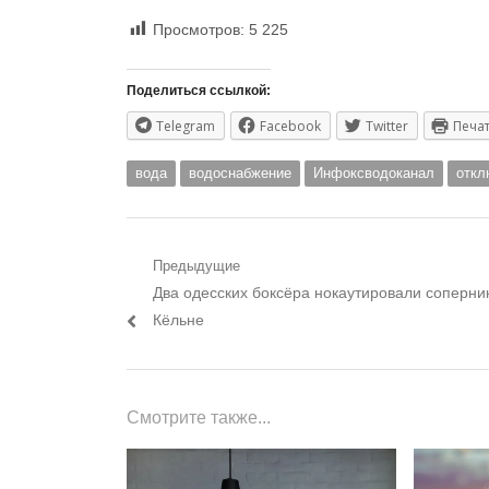
Просмотров:
5 225
Поделиться ссылкой:
Telegram
Facebook
Twitter
Печа
вода
водоснабжение
Инфоксводоканал
откл
Навигация
Предыдущие
Предыдущий
Два одесских боксёра нокаутировали соперни
по
пост:
Кёльне
записям
Смотрите также...