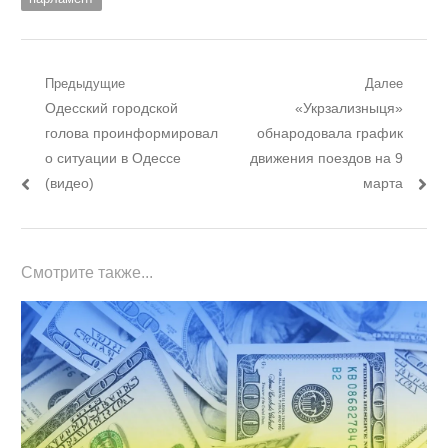
Навигация
Предыдущие
Далее
Предыдущий
Следующий
Одесский городской
«Укрзализныця»
по
пост:
пост:
голова проинформировал
обнародовала график
записям
о ситуации в Одессе
движения поездов на 9
(видео)
марта
Смотрите также...