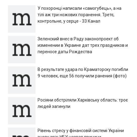
У похоронці написали «самогубець», а на
тілі аж три ножових поранення. Третє,
контрольне, у серце - 33 Канал
Зеленский внес в Раду законопроект об
изменении в Украине дат трех праздников и
переносе даты Рождества
В результате удара по Краматорску погибли
9 человек, еще 56 получили ранения (фото)
Росіяни обстріляли Харківську область: троє
людей загинули
Рівень стресу у фінансовій системі України