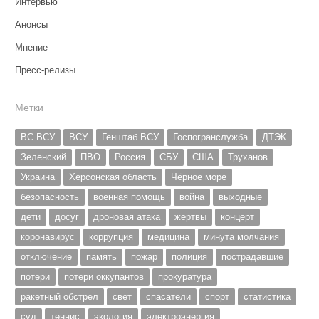
Интервью
Анонсы
Мнение
Пресс-релизы
Метки
ВС ВСУ
ВСУ
Генштаб ВСУ
Госпогранслужба
ДТЭК
Зеленский
ПВО
Россия
СБУ
США
Труханов
Украина
Херсонская область
Чёрное море
безопасность
военная помощь
война
выходные
дети
досуг
дроновая атака
жертвы
концерт
коронавирус
коррупция
медицина
минута молчания
отключение
память
пожар
полиция
пострадавшие
потери
потери оккупантов
прокуратура
ракетный обстрел
свет
спасатели
спорт
статистика
суд
теннис
экология
электроэнергия