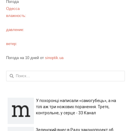
Погода
Одесса
влажность:
давление:
ветер:
Погода на 10 дней от
sinoptik.ua
Найти:
У похоронці написали «самогубець», а на
тілі аж три ножових поранення. Третє,
контрольне, у серце - 33 Канал
Зеленский внес в Раду законопроект об