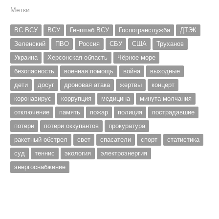
Метки
ВС ВСУ
ВСУ
Генштаб ВСУ
Госпогранслужба
ДТЭК
Зеленский
ПВО
Россия
СБУ
США
Труханов
Украина
Херсонская область
Чёрное море
безопасность
военная помощь
война
выходные
дети
досуг
дроновая атака
жертвы
концерт
коронавирус
коррупция
медицина
минута молчания
отключение
память
пожар
полиция
пострадавшие
потери
потери оккупантов
прокуратура
ракетный обстрел
свет
спасатели
спорт
статистика
суд
теннис
экология
электроэнергия
энергоснабжение