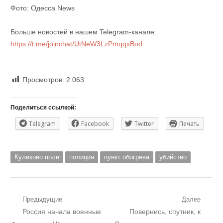
Фото: Одесса News
Больше новостей в нашем Telegram-канале:
https://t.me/joinchat/UtNeW3LzPmqqxBod
Просмотров:
2 063
Поделиться ссылкой:
Telegram
Facebook
Twitter
Печать
Куликово поле
полиция
пункт обогрева
убийство
Навигация
Предыдущие
Далее
Предыдущий
Следующий
Россия начала военные
Повернись, спутник, к
по
пост:
пост: