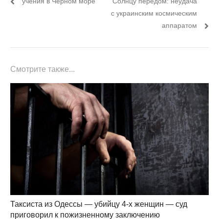
учения в Чёрном море
Солнцу передом: неудача
записям
с украинским космическим
аппаратом
Смотрите также...
Таксиста из Одессы — убийцу 4-х женщин — суд
приговорил к пожизненному заключению