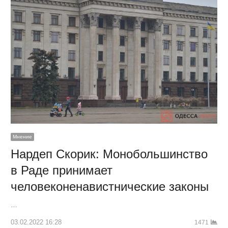
Мнение
Нардеп Скорик: Монобольшинство
в Раде принимает
человеконенавистнические законы
…
03.02.2022 16:28
1471