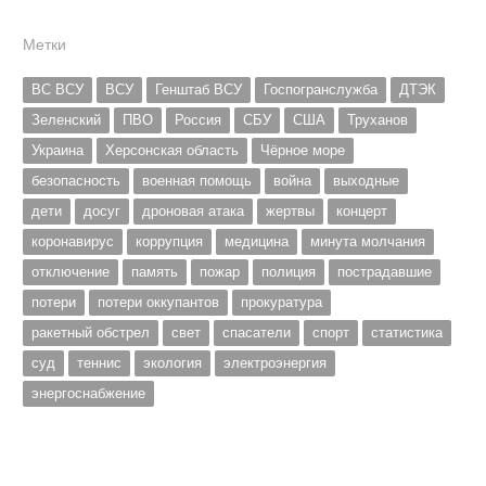
Метки
ВС ВСУ
ВСУ
Генштаб ВСУ
Госпогранслужба
ДТЭК
Зеленский
ПВО
Россия
СБУ
США
Труханов
Украина
Херсонская область
Чёрное море
безопасность
военная помощь
война
выходные
дети
досуг
дроновая атака
жертвы
концерт
коронавирус
коррупция
медицина
минута молчания
отключение
память
пожар
полиция
пострадавшие
потери
потери оккупантов
прокуратура
ракетный обстрел
свет
спасатели
спорт
статистика
суд
теннис
экология
электроэнергия
энергоснабжение