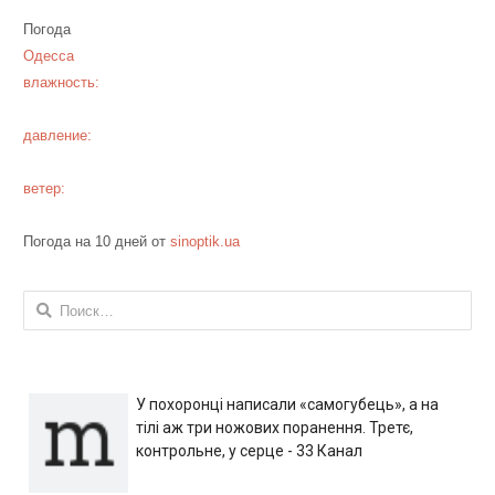
Погода
Одесса
влажность:
давление:
ветер:
Погода на 10 дней от
sinoptik.ua
Найти:
У похоронці написали «самогубець», а на
тілі аж три ножових поранення. Третє,
контрольне, у серце - 33 Канал