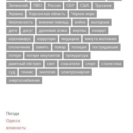
Зеленский
ПВО
Россия
СБУ
США
Труханов
Украина
Херсонская область
Чёрное море
безопасность
военная помощь
война
выходные
дети
досуг
дроновая атака
жертвы
концерт
коронавирус
коррупция
медицина
минута молчания
отключение
память
пожар
полиция
пострадавшие
потери
потери оккупантов
прокуратура
ракетный обстрел
свет
спасатели
спорт
статистика
суд
теннис
экология
электроэнергия
энергоснабжение
Погода
Одесса
влажность: