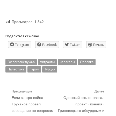
Просмотров:
1 342
Поделиться ссылкой:
Telegram
Facebook
Twitter
Печать
Госпогранслужба
мигранты
нелегалы
Орловка
Палестина
паром
Турция
Навигация
Предыдущие
Далее
Предыдущий
Следующий
Если завтра война:
Одесский эколог назвал
по
пост:
пост:
Труханов провёл
проект «Дунайя»
записям
совещание по вопросам
Гриневецкого абсурдным и