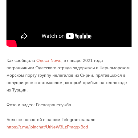
Как сообщала
Одеса News,
в январе 2021 года
пограничники Одесского отряда задержали в Черноморском
морском порту группу нелегалов из Сирии, прятавшихся в
полуприцепе с автомаслом, который прибыл на теплоходе
из Турции.
Фото и видео: Госпогранслужба
Больше новостей в нашем Telegram-канале:
https://t.me/joinchat/UtNeW3LzPmqqxBod