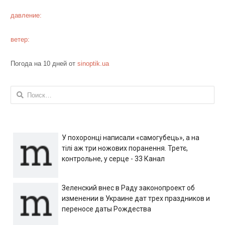
давление:
ветер:
Погода на 10 дней от
sinoptik.ua
Найти:
У похоронці написали «самогубець», а на
тілі аж три ножових поранення. Третє,
контрольне, у серце - 33 Канал
Зеленский внес в Раду законопроект об
изменении в Украине дат трех праздников и
переносе даты Рождества