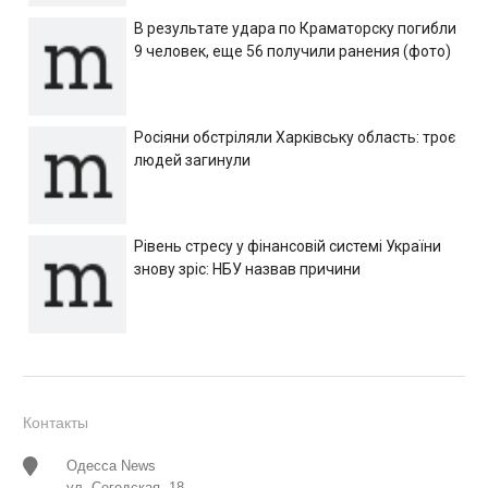
В результате удара по Краматорску погибли
9 человек, еще 56 получили ранения (фото)
Росіяни обстріляли Харківську область: троє
людей загинули
Рівень стресу у фінансовій системі України
знову зріс: НБУ назвав причини
Контакты
Одесса News
ул. Сегедская, 18