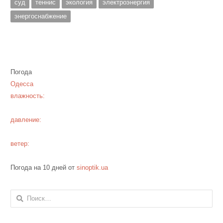
суд
теннис
экология
электроэнергия
энергоснабжение
Погода
Одесса
влажность:
давление:
ветер:
Погода на 10 дней от
sinoptik.ua
Найти: