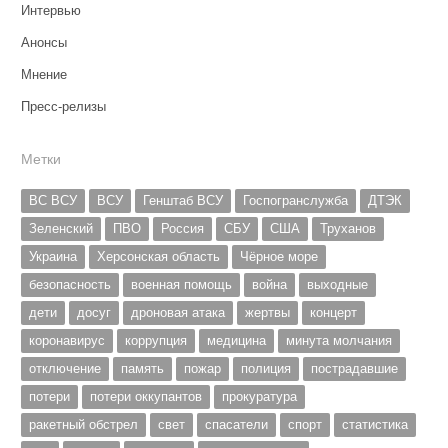
Интервью
Анонсы
Мнение
Пресс-релизы
Метки
ВС ВСУ
ВСУ
Генштаб ВСУ
Госпогранслужба
ДТЭК
Зеленский
ПВО
Россия
СБУ
США
Труханов
Украина
Херсонская область
Чёрное море
безопасность
военная помощь
война
выходные
дети
досуг
дроновая атака
жертвы
концерт
коронавирус
коррупция
медицина
минута молчания
отключение
память
пожар
полиция
пострадавшие
потери
потери оккупантов
прокуратура
ракетный обстрел
свет
спасатели
спорт
статистика