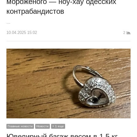
мороженого — ноу-хау одесских
контрабандистов
…
10.04.2025 15:02
2
Главные новости
Новости
+ 1 еще
Ювелирный багаж весом в 1,5 кг