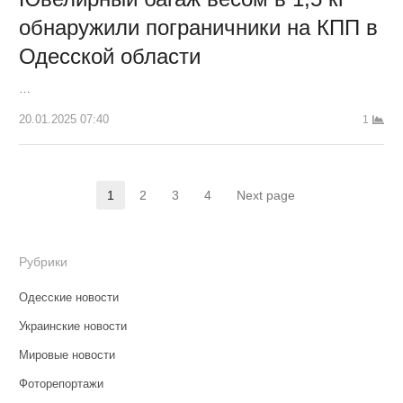
обнаружили пограничники на КПП в
Одесской области
…
20.01.2025 07:40
1
Навигация
1
2
3
4
Next page
Страница
Страница
Страница
Страница
по
записям
Рубрики
Одесские новости
Украинские новости
Мировые новости
Фоторепортажи