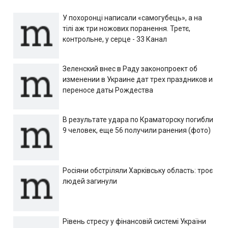
У похоронці написали «самогубець», а на
тілі аж три ножових поранення. Третє,
контрольне, у серце - 33 Канал
Зеленский внес в Раду законопроект об
изменении в Украине дат трех праздников и
переносе даты Рождества
В результате удара по Краматорску погибли
9 человек, еще 56 получили ранения (фото)
Росіяни обстріляли Харківську область: троє
людей загинули
Рівень стресу у фінансовій системі України