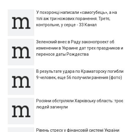
У похоронці написали «самогубець», а на
тілі аж три ножових поранення. Третє,
контрольне, у серце - 33 Канал
Зеленский внес в Раду законопроект об
изменении в Украине дат трех праздников и
переносе даты Рождества
В результате удара по Краматорску погибли
9 человек, еще 56 получили ранения (фото)
Росіяни обстріляли Харківську область: троє
людей загинули
Рівень стресу у фінансовій системі України