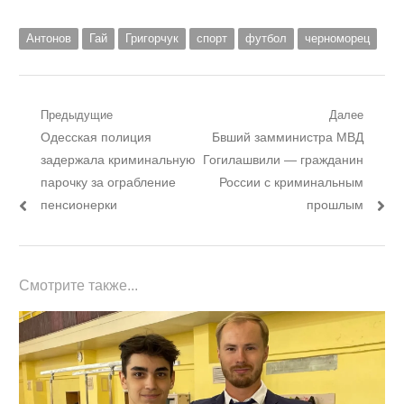
Антонов
Гай
Григорчук
спорт
футбол
черноморец
Навигация
Предыдущие
Далее
Предыдущий
Следующий
Одесская полиция
Бвший замминистра МВД
по
пост:
пост:
задержала криминальную
Гогилашвили — гражданин
записям
парочку за ограбление
России с криминальным
пенсионерки
прошлым
Смотрите также...