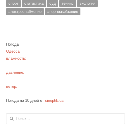
спорт
статистика
суд
теннис
экология
электроснабжение
энергоснабжение
Погода
Одесса
влажность:
давление:
ветер:
Погода на 10 дней от
sinoptik.ua
Найти: