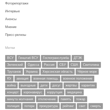
Фоторепортажи
Интервью
Анонсы
Мнение
Пресс-релизы
Метки
ВСУ
Генштаб ВСУ
Госпогранслужба
ДТЭК
Зеленский
Одесса
Россия
СБУ
США
Свитолина
Труханов
Украина
Херсонская область
Чёрное море
Юг
авиация
военная помощь
военное положение
война
выходные
дети
досуг
жертвы
карантин
концерт
коронавирус
коррупция
медицина
минута молчания
отключение
память
пожар
полиция
потери
прокуратура
рейтинг
свет
смерть