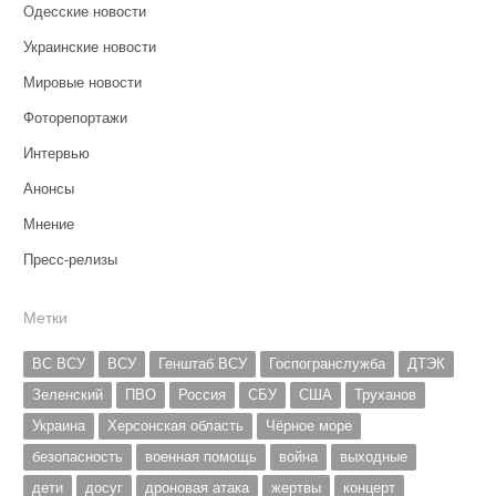
Одесские новости
Украинские новости
Мировые новости
Фоторепортажи
Интервью
Анонсы
Мнение
Пресс-релизы
Метки
ВС ВСУ
ВСУ
Генштаб ВСУ
Госпогранслужба
ДТЭК
Зеленский
ПВО
Россия
СБУ
США
Труханов
Украина
Херсонская область
Чёрное море
безопасность
военная помощь
война
выходные
дети
досуг
дроновая атака
жертвы
концерт