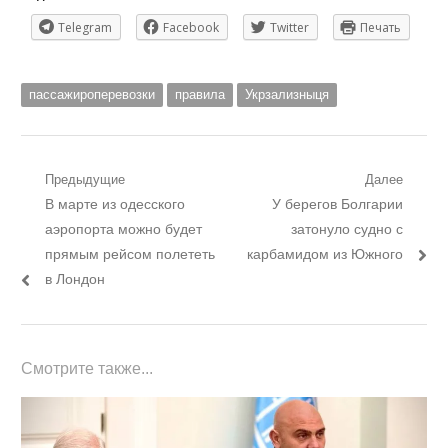
Telegram
Facebook
Twitter
Печать
пассажироперевозки
правила
Укрзализныця
Навигация
Предыдущие
Далее
Предыдущий
Следующий
В марте из одесского
У берегов Болгарии
по
пост:
пост:
аэропорта можно будет
затонуло судно с
записям
прямым рейсом полететь
карбамидом из Южного
в Лондон
Смотрите также...