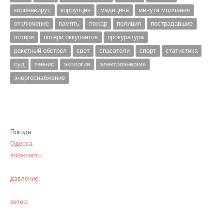
коронавирус
коррупция
медицина
минута молчания
отключение
память
пожар
полиция
пострадавшие
потери
потери оккупантов
прокуратура
ракетный обстрел
свет
спасатели
спорт
статистика
суд
теннис
экология
электроэнергия
энергоснабжение
Погода
Одесса
влажность:
давление:
ветер: