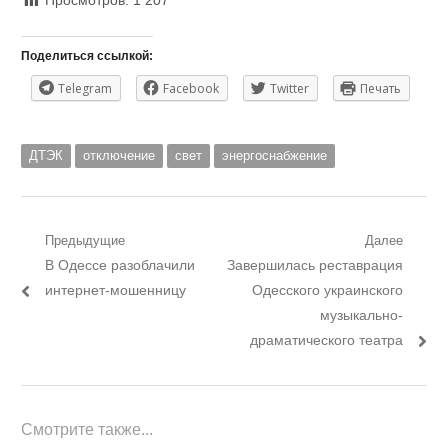
Просмотров:
1 207
Поделиться ссылкой:
Telegram
Facebook
Twitter
Печать
ДТЭК
отключение
свет
энергоснабжение
Навигация
Предыдущие
Далее
Предыдущий
Следующий
В Одессе разоблачили
Завершилась реставрация
по
пост:
пост:
интернет-мошенницу
Одесского украинского
записям
музыкально-
драматического театра
Смотрите также...