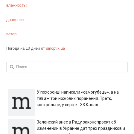
влажность:
давление:
ветер:
Погода на 10 дней от
sinoptik.ua
Найти:
У похоронці написали «самогубець», а на
тілі аж три ножових поранення. Третє,
контрольне, у серце - 33 Канал
Зеленский внес в Раду законопроект об
изменении в Украине дат трех праздников и