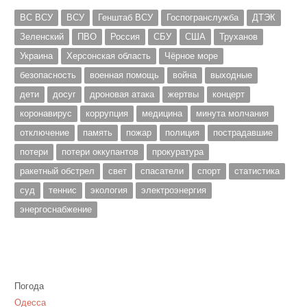
ВС ВСУ
ВСУ
Генштаб ВСУ
Госпогранслужба
ДТЭК
Зеленский
ПВО
Россия
СБУ
США
Труханов
Украина
Херсонская область
Чёрное море
безопасность
военная помощь
война
выходные
дети
досуг
дроновая атака
жертвы
концерт
коронавирус
коррупция
медицина
минута молчания
отключение
память
пожар
полиция
пострадавшие
потери
потери оккупантов
прокуратура
ракетный обстрел
свет
спасатели
спорт
статистика
суд
теннис
экология
электроэнергия
энергоснабжение
Погода
Одесса