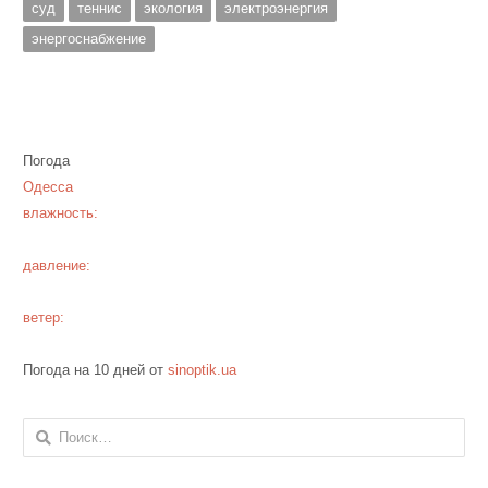
суд
теннис
экология
электроэнергия
энергоснабжение
Погода
Одесса
влажность:
давление:
ветер:
Погода на 10 дней от
sinoptik.ua
Найти: