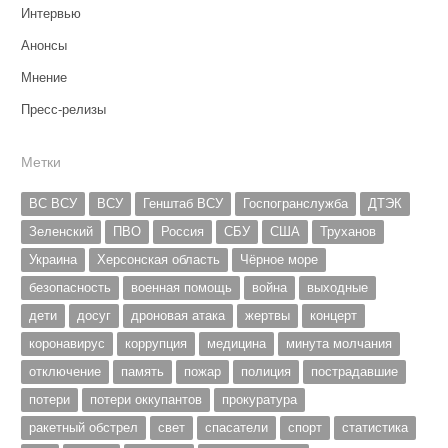
Интервью
Анонсы
Мнение
Пресс-релизы
Метки
ВС ВСУ
ВСУ
Генштаб ВСУ
Госпогранслужба
ДТЭК
Зеленский
ПВО
Россия
СБУ
США
Труханов
Украина
Херсонская область
Чёрное море
безопасность
военная помощь
война
выходные
дети
досуг
дроновая атака
жертвы
концерт
коронавирус
коррупция
медицина
минута молчания
отключение
память
пожар
полиция
пострадавшие
потери
потери оккупантов
прокуратура
ракетный обстрел
свет
спасатели
спорт
статистика