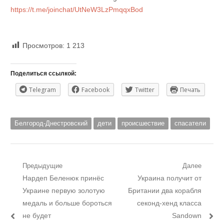
https://t.me/joinchat/UtNeW3LzPmqqxBod
Просмотров:
1 213
Поделиться ссылкой:
Telegram
Facebook
Twitter
Печать
Белгород-Днестровский
дети
происшествие
спасатели
Навигация
Предыдущие
Далее
Предыдущий
Следующий
Нардеп Беленюк принёс
Украина получит от
по
пост:
пост:
Украине первую золотую
Британии два корабля
записям
медаль и больше бороться
секонд-хенд класса
не будет
Sandown