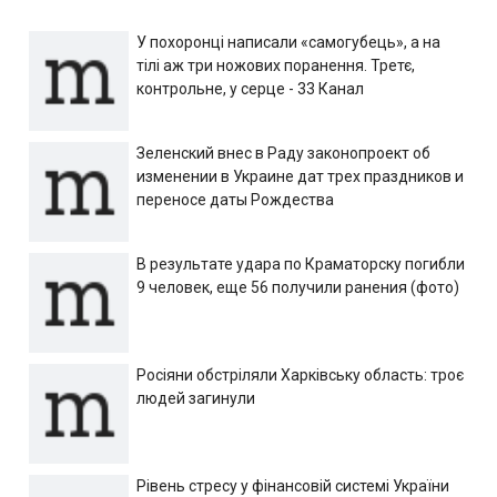
У похоронці написали «самогубець», а на
тілі аж три ножових поранення. Третє,
контрольне, у серце - 33 Канал
Зеленский внес в Раду законопроект об
изменении в Украине дат трех праздников и
переносе даты Рождества
В результате удара по Краматорску погибли
9 человек, еще 56 получили ранения (фото)
Росіяни обстріляли Харківську область: троє
людей загинули
Рівень стресу у фінансовій системі України