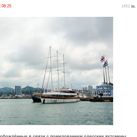
08:25
1452
вобождённые в связи с помилованием одесские яхтсмены