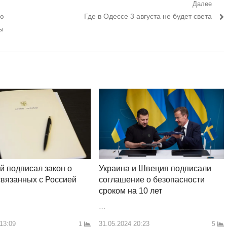
Далее
Следующий
ую
Где в Одессе 3 августа не будет света
пост:
ы
й подписал закон о
Украина и Швеция подписали
связанных с Россией
соглашение о безопасности
сроком на 10 лет
…
 13:09
31.05.2024 20:23
1
5