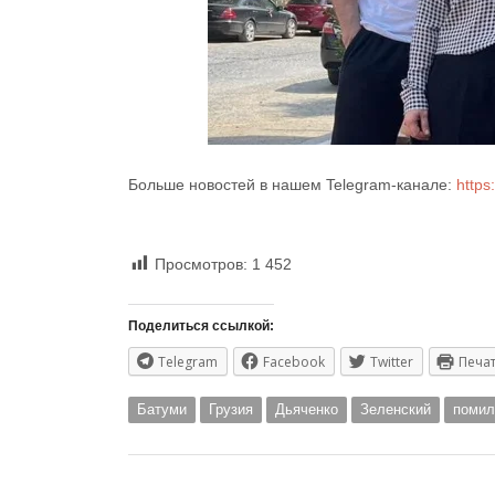
Больше новостей в нашем Telegram-канале:
https
Просмотров:
1 452
Поделиться ссылкой:
Telegram
Facebook
Twitter
Печа
Батуми
Грузия
Дьяченко
Зеленский
помил