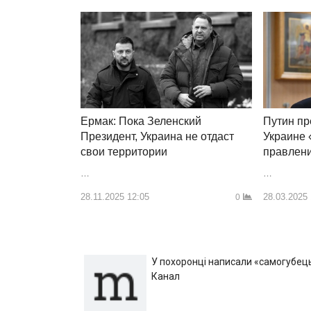
Путин пр
Ермак: Пока Зеленский
Украине
Президент, Украина не отдаст
правлен
свои территории
…
…
28.03.2025 
28.11.2025 12:05
0
У похоронці написали «самогубець»
Канал