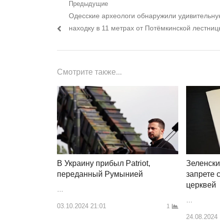
Навигация
Предыдущие
Предыдущий
Одесские археологи обнаружили удивительн
по
пост:
находку в 11 метрах от Потёмкинской лестниц
записям
Смотрите также...
Зеленски
В Украину прибыл Patriot,
запрете 
переданный Румынией
церквей
…
…
03.10.2024 21:01
1
24.08.2024