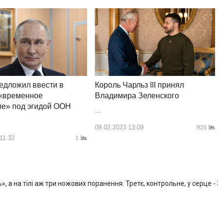
Король Чарльз III принял
едложил ввести в
Владимира Зеленского
 «временное
ие» под эгидой ООН
…
09.02.2023 13:09
926
11:32
1
, а на тілі аж три ножових поранення. Третє, контрольне, у серце -