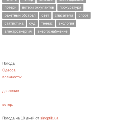
потери
потери оккупантов
прокуратура
ракетный обстрел
свет
спасатели
спорт
статистика
суд
теннис
экология
электроэнергия
энергоснабжение
Погода
Одесса
влажность:
давление:
ветер:
Погода на 10 дней от
sinoptik.ua