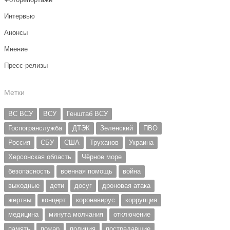
Интервью
Анонсы
Мнение
Пресс-релизы
Метки
ВС ВСУ
ВСУ
Генштаб ВСУ
Госпогранслужба
ДТЭК
Зеленский
ПВО
Россия
СБУ
США
Труханов
Украина
Херсонская область
Чёрное море
безопасность
военная помощь
война
выходные
дети
досуг
дроновая атака
жертвы
концерт
коронавирус
коррупция
медицина
минута молчания
отключение
память
пожар
полиция
пострадавшие