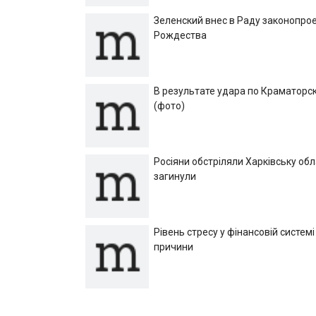
Зеленский внес в Раду законопрое
Рождества
В результате удара по Краматорск
(фото)
Росіяни обстріляли Харківську об
загинули
Рівень стресу у фінансовій системі
причини