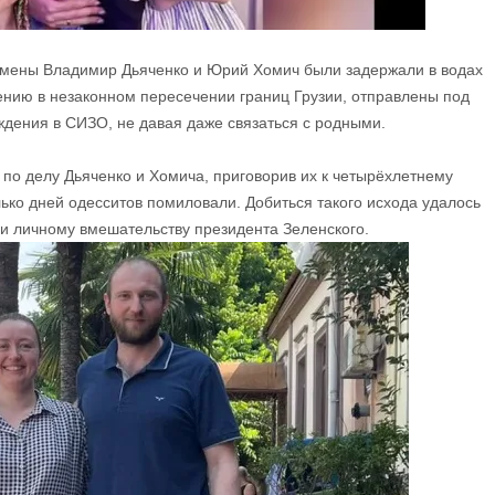
тсмены Владимир Дьяченко и Юрий Хомич были задержали в водах
ению в незаконном пересечении границ Грузии, отправлены под
ждения в СИЗО, не давая даже связаться с родными.
по делу Дьяченко и Хомича, приговорив их к четырёхлетнему
ько дней одесситов помиловали. Добиться такого исхода удалось
 и личному вмешательству президента Зеленского.