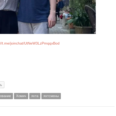
://t.me/joinchat/UtNeW3LzPmqqxBod
ть
ование
Хомич
яхта
яхтсмены