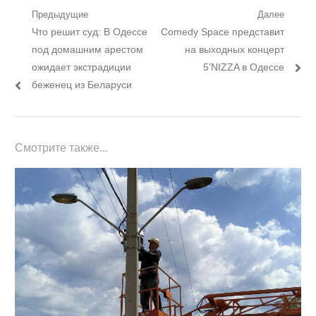
Навигация
Предыдущие
Далее
Предыдущий
Следующий
Что решит суд: В Одессе
Comedy Space представит
по
пост:
пост:
под домашним арестом
на выходных концерт
записям
ожидает экстрадиции
5’NIZZA в Одессе
беженец из Беларуси
Смотрите также...