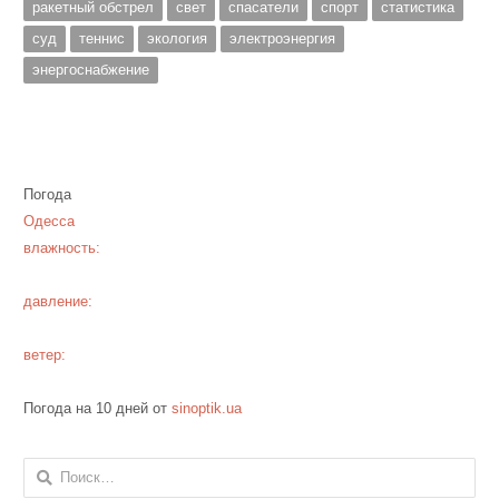
ракетный обстрел
свет
спасатели
спорт
статистика
суд
теннис
экология
электроэнергия
энергоснабжение
Погода
Одесса
влажность:
давление:
ветер:
Погода на 10 дней от
sinoptik.ua
Найти: