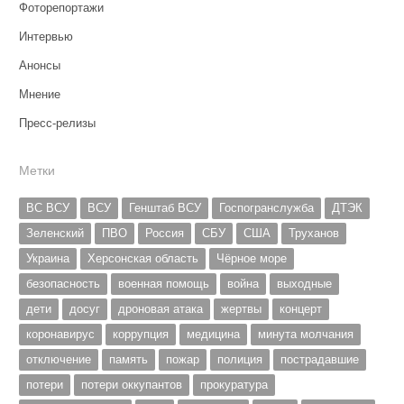
Фоторепортажи
Интервью
Анонсы
Мнение
Пресс-релизы
Метки
ВС ВСУ
ВСУ
Генштаб ВСУ
Госпогранслужба
ДТЭК
Зеленский
ПВО
Россия
СБУ
США
Труханов
Украина
Херсонская область
Чёрное море
безопасность
военная помощь
война
выходные
дети
досуг
дроновая атака
жертвы
концерт
коронавирус
коррупция
медицина
минута молчания
отключение
память
пожар
полиция
пострадавшие
потери
потери оккупантов
прокуратура