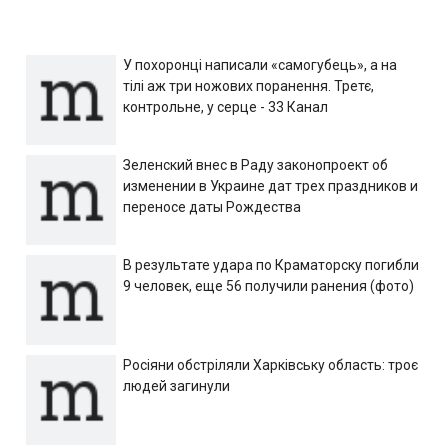
У похоронці написали «самогубець», а на
тілі аж три ножових поранення. Третє,
контрольне, у серце - 33 Канал
Зеленский внес в Раду законопроект об
изменении в Украине дат трех праздников и
переносе даты Рождества
В результате удара по Краматорску погибли
9 человек, еще 56 получили ранения (фото)
Росіяни обстріляли Харківську область: троє
людей загинули