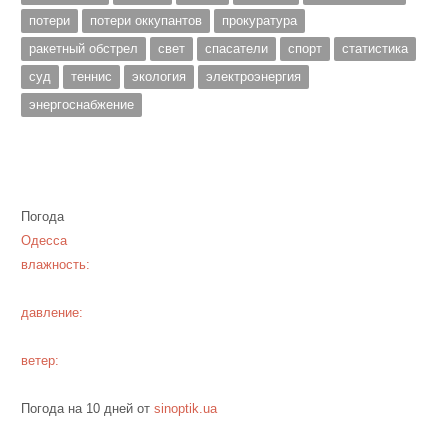
потери
потери оккупантов
прокуратура
ракетный обстрел
свет
спасатели
спорт
статистика
суд
теннис
экология
электроэнергия
энергоснабжение
Погода
Одесса
влажность:
давление:
ветер:
Погода на 10 дней от
sinoptik.ua