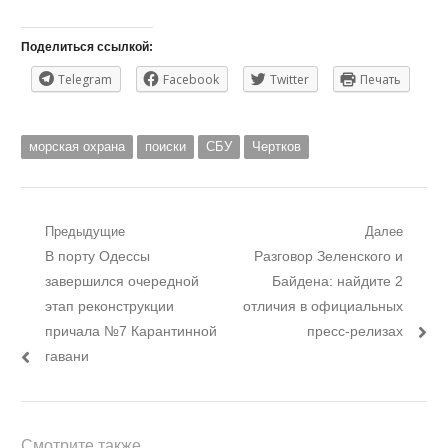
Поделиться ссылкой:
Telegram
Facebook
Twitter
Печать
морская охрана
поиски
СБУ
Чертков
Навигация
Предыдущие
Далее
Предыдущий
Следующий
В порту Одессы
Разговор Зеленского и
по
пост:
пост:
завершился очередной
Байдена: найдите 2
записям
этап реконструкции
отличия в официальных
причала №7 Карантинной
пресс-релизах
гавани
Смотрите также...