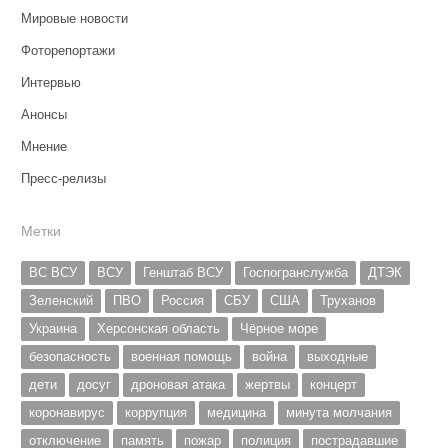
Мировые новости
Фоторепортажи
Интервью
Анонсы
Мнение
Пресс-релизы
Метки
ВС ВСУ
ВСУ
Генштаб ВСУ
Госпогранслужба
ДТЭК
Зеленский
ПВО
Россия
СБУ
США
Труханов
Украина
Херсонская область
Чёрное море
безопасность
военная помощь
война
выходные
дети
досуг
дроновая атака
жертвы
концерт
коронавирус
коррупция
медицина
минута молчания
отключение
память
пожар
полиция
пострадавшие