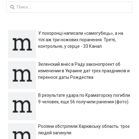
Найти:
У похоронці написали «самогубець», а на
тілі аж три ножових поранення. Третє,
контрольне, у серце - 33 Канал
Зеленский внес в Раду законопроект об
изменении в Украине дат трех праздников и
переносе даты Рождества
В результате удара по Краматорску погибли
9 человек, еще 56 получили ранения (фото)
Росіяни обстріляли Харківську область: троє
людей загинули