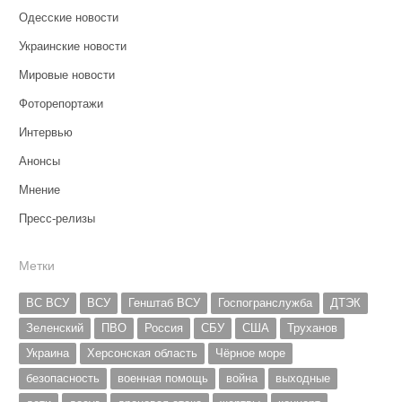
Одесские новости
Украинские новости
Мировые новости
Фоторепортажи
Интервью
Анонсы
Мнение
Пресс-релизы
Метки
ВС ВСУ
ВСУ
Генштаб ВСУ
Госпогранслужба
ДТЭК
Зеленский
ПВО
Россия
СБУ
США
Труханов
Украина
Херсонская область
Чёрное море
безопасность
военная помощь
война
выходные