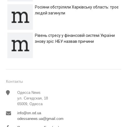
Росіяни обстріляли Харківську область: троє
людей загинули
Рівень стресу у фінансовій системі України
знову зріс: НБУ назвав причини
Контакты
Одесса News
ул. Сегедская, 18
65009, Одесса
info@on.od.ua
odessanews.ua@gmail.com