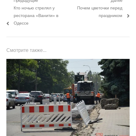
Навигация
Предыдущие
Далее
Предыдущий
Следующий
Кто ночью стрелял у
Почем цветочки перед
по
пост:
пост:
ресторана «Ванити» в
праздником
записям
Одессе
Смотрите также...