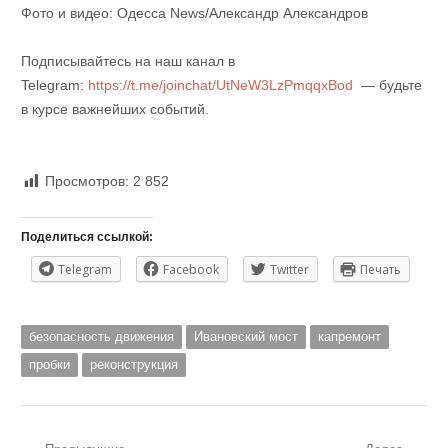
Фото и видео: Одесса News/Александр Александров
Подписывайтесь на наш канал в
Telegram:
https://t.me/joinchat/UtNeW3LzPmqqxBod
— будьте
в курсе важнейших событий.
Просмотров:
2 852
Поделиться ссылкой:
Telegram
Facebook
Twitter
Печать
безопасность движения
Ивановский мост
капремонт
пробки
реконструкция