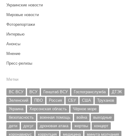
Украинские новости
Мировые новости
Фоторепортажи
Интервью
Анонсы
Мнение
Пресс-релизы
Метки
ВС ВСУ
ВСУ
Генштаб ВСУ
Госпогранслужба
ДТЭК
Зеленский
ПВО
Россия
СБУ
США
Труханов
Украина
Херсонская область
Чёрное море
безопасность
военная помощь
война
выходные
дети
досуг
дроновая атака
жертвы
концерт
коронавирус
коррупция
медицина
минута молчания