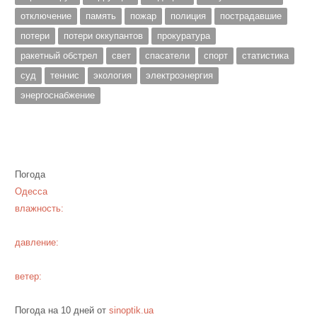
отключение
память
пожар
полиция
пострадавшие
потери
потери оккупантов
прокуратура
ракетный обстрел
свет
спасатели
спорт
статистика
суд
теннис
экология
электроэнергия
энергоснабжение
Погода
Одесса
влажность:
давление:
ветер:
Погода на 10 дней от
sinoptik.ua