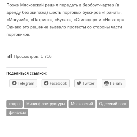
Позже Мясковский решил передать в бербоут-чартер (в
аренду без экипажа) шесть портовых буксиров «Гранит»,
«Могучий», «Патриот», «Булат», «Стивидор» и «Новатор».
Однако это решение вызвало протесты со стороны части
портовиков.
Просмотров:
1 716
Поделиться ссылкой:
Telegram
Facebook
Twitter
Печать
кадры
Мининфраструктуры
Мясковский
Одесский порт
финансы