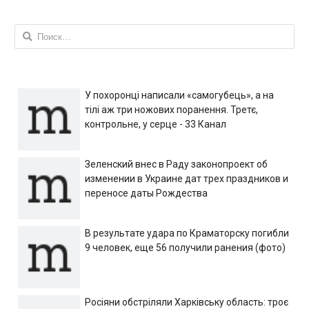
Найти:
У похоронці написали «самогубець», а на
тілі аж три ножових поранення. Третє,
контрольне, у серце - 33 Канал
Зеленский внес в Раду законопроект об
изменении в Украине дат трех праздников и
переносе даты Рождества
В результате удара по Краматорску погибли
9 человек, еще 56 получили ранения (фото)
Росіяни обстріляли Харківську область: троє