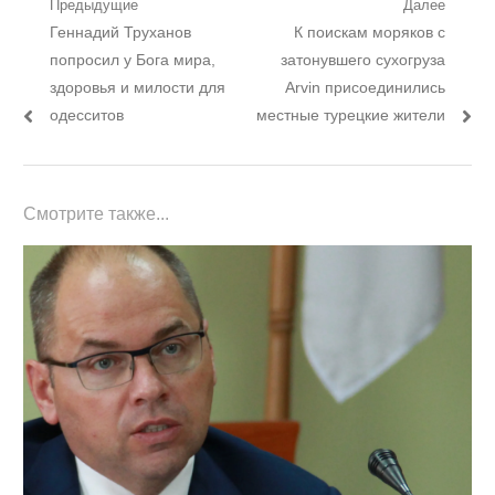
Навигация
Предыдущие
Далее
Предыдущий
Следующий
Геннадий Труханов
К поискам моряков с
по
пост:
пост:
попросил у Бога мира,
затонувшего сухогруза
записям
здоровья и милости для
Arvin присоединились
одесситов
местные турецкие жители
Смотрите также...