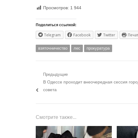
Просмотров:
1 944
Поделиться ссылкой:
Telegram
Facebook
Twitter
Печа
взяточничество
лес
прокуратура
Навигация
Предыдущие
Предыдущий
В Одессе проходит внеочередная сессия горо
по
пост:
совета
записям
Смотрите также...