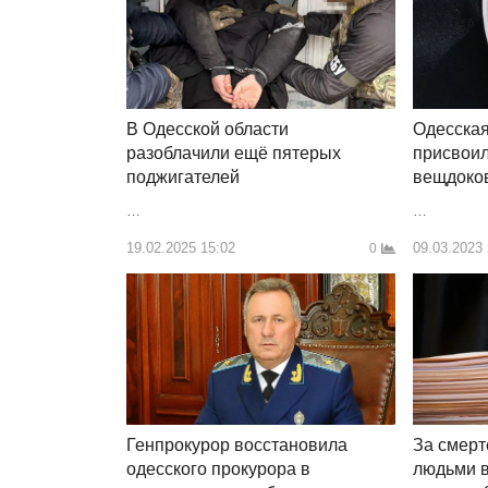
В Одесской области
Одесская
разоблачили ещё пятерых
присвоил
поджигателей
вещдоко
…
…
19.02.2025 15:02
09.03.2023
0
За смерт
Генпрокурор восстановила
людьми в
одесского прокурора в