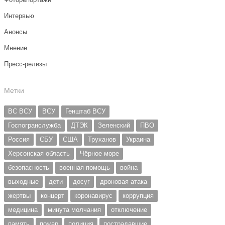
Интервью
Анонсы
Мнение
Пресс-релизы
Метки
ВС ВСУ
ВСУ
Генштаб ВСУ
Госпогранслужба
ДТЭК
Зеленский
ПВО
Россия
СБУ
США
Труханов
Украина
Херсонская область
Чёрное море
безопасность
военная помощь
война
выходные
дети
досуг
дроновая атака
жертвы
концерт
коронавирус
коррупция
медицина
минута молчания
отключение
память
пожар
полиция
пострадавшие