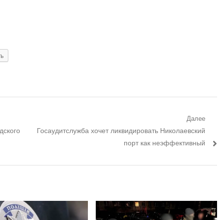
ть
Далее
Следующий
дского
Госаудитслужба хочет ликвидировать Николаевский
пост:
порт как неэффективный