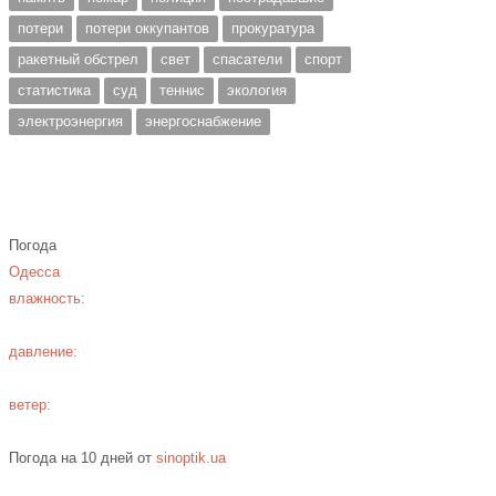
потери
потери оккупантов
прокуратура
ракетный обстрел
свет
спасатели
спорт
статистика
суд
теннис
экология
электроэнергия
энергоснабжение
Погода
Одесса
влажность:
давление:
ветер:
Погода на 10 дней от
sinoptik.ua