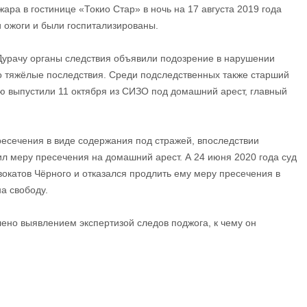
ара в гостинице «Токио Стар» в ночь на 17 августа 2019 года
и ожоги и были госпитализированы.
урачу органы следствия объявили подозрение в нарушении
о тяжёлые последствия. Среди подследственных также старший
ю выпустили 11 октября из СИЗО под домашний арест, главный
есечения в виде содержания под стражей, впоследствии
ил меру пресечения на домашний арест. А 24 июня 2020 года суд
окатов Чёрного и отказался продлить ему меру пресечения в
а свободу.
лено выявлением экспертизой следов поджога, к чему он