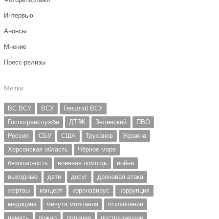
Интервью
Анонсы
Мнение
Пресс-релизы
Метки
ВС ВСУ
ВСУ
Генштаб ВСУ
Госпогранслужба
ДТЭК
Зеленский
ПВО
Россия
СБУ
США
Труханов
Украина
Херсонская область
Чёрное море
безопасность
военная помощь
война
выходные
дети
досуг
дроновая атака
жертвы
концерт
коронавирус
коррупция
медицина
минута молчания
отключение
память
пожар
полиция
пострадавшие