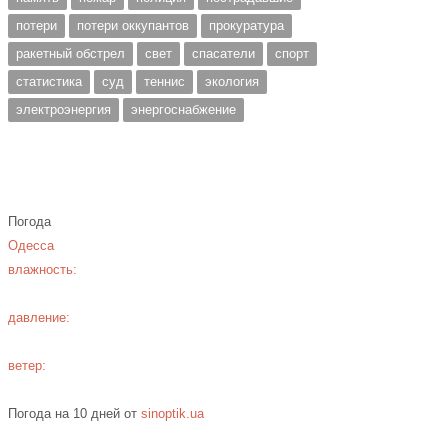
потери
потери оккупантов
прокуратура
ракетный обстрел
свет
спасатели
спорт
статистика
суд
теннис
экология
электроэнергия
энергоснабжение
Погода
Одесса
влажность:
давление:
ветер:
Погода на 10 дней от
sinoptik.ua