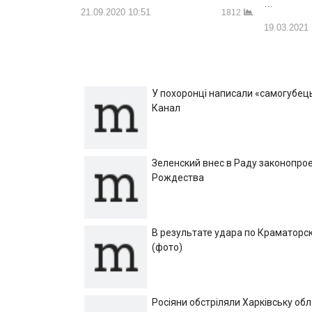
…
21.09.2020 10:51
1812
19.03.2021
У похоронці написали «самогубець»
Канал
Зеленский внес в Раду законопрое
Рождества
В результате удара по Краматорск
(фото)
Росіяни обстріляли Харківську об