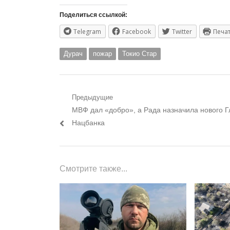
Поделиться ссылкой:
Telegram
Facebook
Twitter
Печа
Дурач
пожар
Токио Стар
Навигация
Предыдущие
Предыдущий
МВФ дал «добро», а Рада назначила нового Г
по
пост:
Нацбанка
записям
Смотрите также...