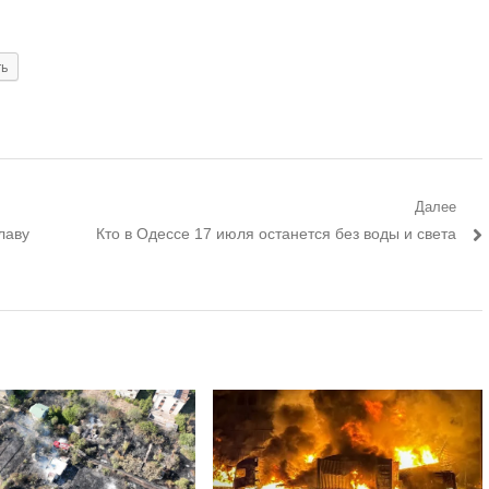
ть
Далее
Следующий
лаву
Кто в Одессе 17 июля останется без воды и света
пост: