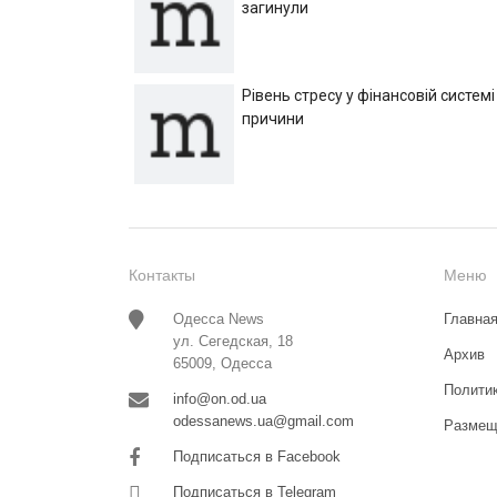
загинули
Рівень стресу у фінансовій системі
причини
Контакты
Меню
Одесса News
Главна
ул. Сегедская, 18
Архив
65009, Одесса
Полити
info@on.od.ua
odessanews.ua@gmail.com
Размещ
Подписаться в Facebook
Подписаться в Telegram