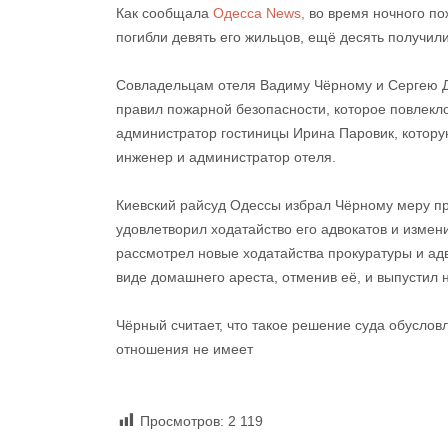
Как сообщала
Одесса News,
во время ночного пож
погибли девять его жильцов, ещё десять получил
Совладельцам отеля Вадиму Чёрному и Сергею Д
правил пожарной безопасности, которое повлекл
администратор гостиницы Ирина Паровик, котору
инженер и администратор отеля.
Киевский райсуд Одессы избрал Чёрному меру пр
удовлетворил ходатайство его адвокатов и измен
рассмотрел новые ходатайства прокуратуры и адв
виде домашнего ареста, отменив её, и выпустил н
Чёрный считает, что такое решение суда обуслов
отношения не имеет
Просмотров:
2 119