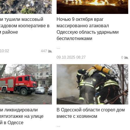
Ночью 9 октября враг
ли тушили массовый
массированно атаковал
садовом кооперативе в
Одесскую область ударными
м районе
беспилотниками
…
 10:02
447
09.10.2025 08:27
0
В Одесской области сгорел дом
ли ликвидировали
вместе с хозяином
пятиэтажке на улице
й в Одессе
…