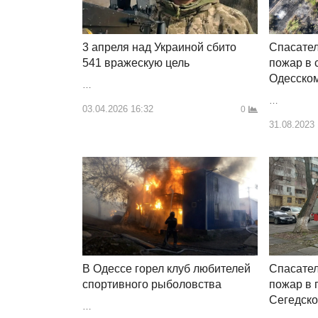
3 апреля над Украиной сбито
Спасате
541 вражескую цель
пожар в 
Одесско
…
…
03.04.2026 16:32
0
31.08.2023
В Одессе горел клуб любителей
Спасате
спортивного рыболовства
пожар в 
Сегедско
…