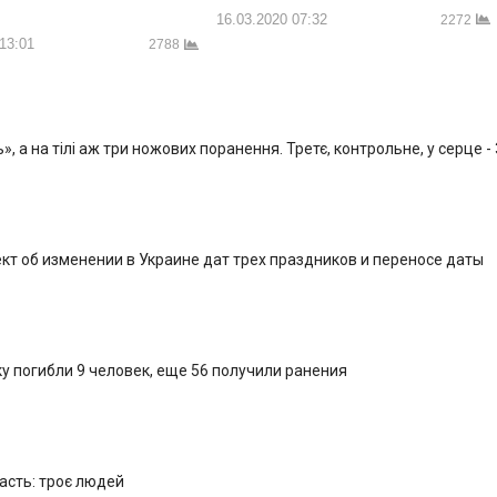
16.03.2020 07:32
2272
 13:01
2788
, а на тілі аж три ножових поранення. Третє, контрольне, у серце -
кт об изменении в Украине дат трех праздников и переносе даты
у погибли 9 человек, еще 56 получили ранения
ласть: троє людей