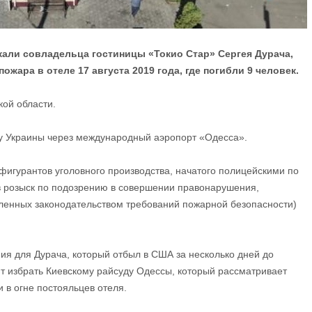
али совладельца гостиницы «Токио Стар» Сергея Дурача,
жара в отеле 17 августа 2019 года, где погибли 9 человек.
ой области.
цу Украины через международный аэропорт «Одесса».
фигурантов уголовного производства, начатого полицейскими по
 в розыск по подозрению в совершении правонарушения,
вленных законодательством требований пожарной безопасности)
я для Дурача, который отбыл в США за несколько дней до
ит избрать Киевскому райсуду Одессы, который рассматривает
 в огне постояльцев отеля.