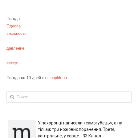
Погода
Одесса
влажность:
давление:
ветер:
Погода на 10 дней от
sinoptik.ua
Найти:
У похоронці написали «самогубець», а на
тілі аж три ножових поранення. Третє,
контрольне, у серце - 33 Канал