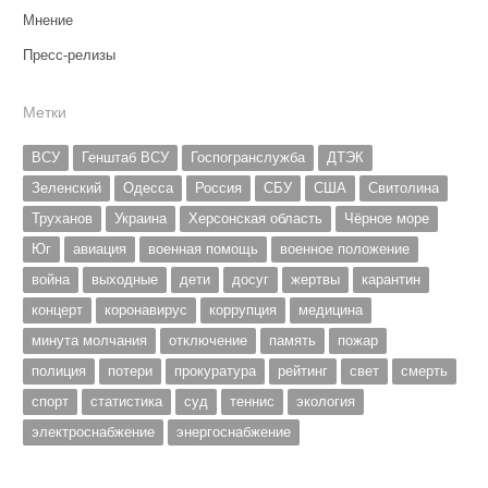
Мнение
Пресс-релизы
Метки
ВСУ
Генштаб ВСУ
Госпогранслужба
ДТЭК
Зеленский
Одесса
Россия
СБУ
США
Свитолина
Труханов
Украина
Херсонская область
Чёрное море
Юг
авиация
военная помощь
военное положение
война
выходные
дети
досуг
жертвы
карантин
концерт
коронавирус
коррупция
медицина
минута молчания
отключение
память
пожар
полиция
потери
прокуратура
рейтинг
свет
смерть
спорт
статистика
суд
теннис
экология
электроснабжение
энергоснабжение