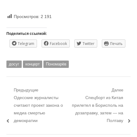
Просмотров:
2 191
Поделиться ссылкой:
Telegram
Facebook
Twitter
Печать
досуг
концерт
Пономарёв
Навигация
Предыдущие
Далее
Предыдущий
Следующий
Одесские журналисты
Спецборт из Китая
по
пост:
пост:
считают проект закона о
прилетел в Борисполь на
записям
медиа смертью
дозаправку, затем — на
демократии
Полтаву