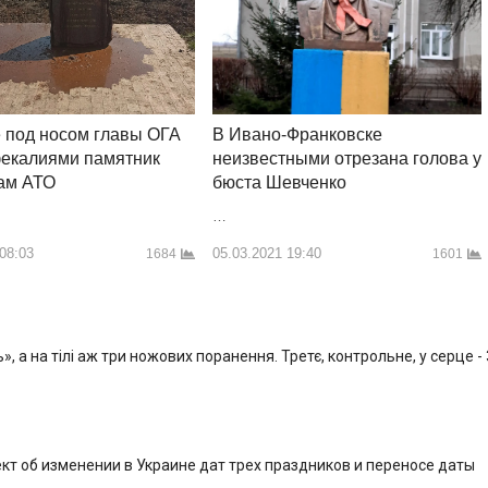
 под носом главы ОГА
В Ивано-Франковске
фекалиями памятник
неизвестными отрезана голова у
ам АТО
бюста Шевченко
…
 08:03
05.03.2021 19:40
1684
1601
, а на тілі аж три ножових поранення. Третє, контрольне, у серце -
кт об изменении в Украине дат трех праздников и переносе даты