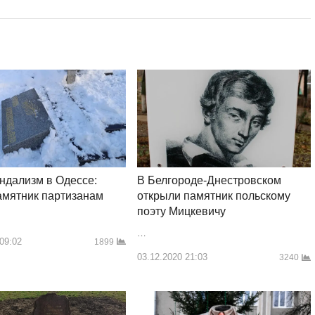
ндализм в Одессе:
В Белгороде-Днестровском
амятник партизанам
открыли памятник польскому
поэту Мицкевичу
…
 09:02
1899
03.12.2020 21:03
3240