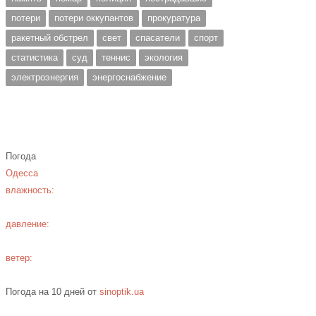
потери
потери оккупантов
прокуратура
ракетный обстрел
свет
спасатели
спорт
статистика
суд
теннис
экология
электроэнергия
энергоснабжение
Погода
Одесса
влажность:
давление:
ветер:
Погода на 10 дней от
sinoptik.ua