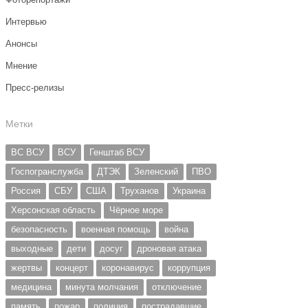
Интервью
Анонсы
Мнение
Пресс-релизы
Метки
ВС ВСУ
ВСУ
Генштаб ВСУ
Госпогранслужба
ДТЭК
Зеленский
ПВО
Россия
СБУ
США
Труханов
Украина
Херсонская область
Чёрное море
безопасность
военная помощь
война
выходные
дети
досуг
дроновая атака
жертвы
концерт
коронавирус
коррупция
медицина
минута молчания
отключение
память
пожар
полиция
пострадавшие