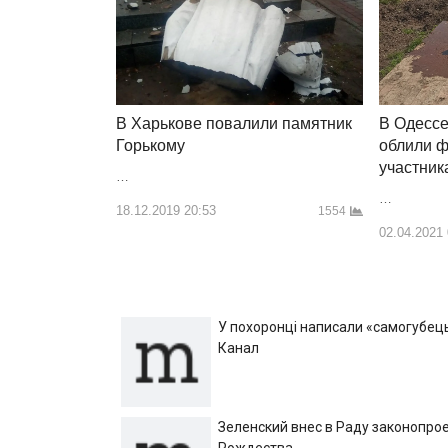
В Одессе
В Харькове повалили памятник
облили 
Горькому
участник
…
…
18.12.2019 20:53
1554
02.04.2021
У похоронці написали «самогубець»
Канал
Зеленский внес в Раду законопрое