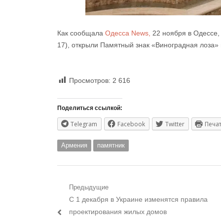
Как сообщала
Одесса News,
22 ноября в Одессе, 
17), открыли Памятный знак «Виноградная лоза» в
Просмотров:
2 616
Поделиться ссылкой:
Telegram
Facebook
Twitter
Печа
Армения
памятник
Навигация
Предыдущие
Предыдущий
С 1 декабря в Украине изменятся правила
по
пост:
проектирования жилых домов