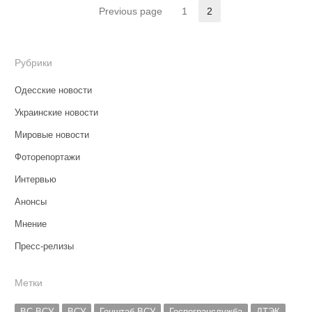
Навигация
Previous page
1
2
Страница
Страница
по
записям
Рубрики
Одесские новости
Украинские новости
Мировые новости
Фоторепортажи
Интервью
Анонсы
Мнение
Пресс-релизы
Метки
ВС ВСУ
ВСУ
Генштаб ВСУ
Госпогранслужба
ДТЭК