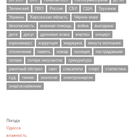
Зеленский
ПВО
Россия
СБУ
США
Труханов
Украина
Херсонская область
Чёрное море
безопасность
военная помощь
война
выходные
дети
досуг
дроновая атака
жертвы
концерт
коронавирус
коррупция
медицина
минута молчания
отключение
память
пожар
полиция
пострадавшие
потери
потери оккупантов
прокуратура
ракетный обстрел
свет
спасатели
спорт
статистика
суд
теннис
экология
электроэнергия
энергоснабжение
Погода
Одесса
влажность: