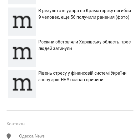
В результате удара по Краматорску погибли
9 человек, еще 56 получили ранения (фото)
Росіяни обстріляли Харківську область: троє
людей загинули
Рівень стресу у фінансовій системі України
знову зріс: НБУ назвав причини
Контакты
Одесса News