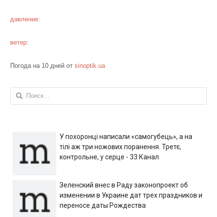
давление:
ветер:
Погода на 10 дней от
sinoptik.ua
Найти:
У похоронці написали «самогубець», а на
тілі аж три ножових поранення. Третє,
контрольне, у серце - 33 Канал
Зеленский внес в Раду законопроект об
изменении в Украине дат трех праздников и
переносе даты Рождества